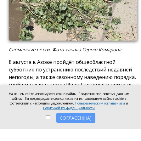
Сломанные ветки. Фото канала Сергея Комарова
8 августа в Азове пройдёт общеобластной
субботник по устранению последствий недавней
непогоды, а также сезонному наведению порядка,
сообщил глава города Иван Головнёв и призвал
горожан присоединиться к большой уборке, одной
На нашем сайте используются cookie-файлы. Продолжая пользоваться данным
из точек которой станет городской пляж.
сайтом, Вы подтверждаете свое согласие на использование файлов cookie в
соответствии с настоящим уведомлением,
Пользовательским соглашением
и
Политикой конфиденциальности
Также участники Дня чистоты будут наводить
порядок в сквере по улице Привокзальной и на
СОГЛАСЕН(НА)
других городских территориях, отметил глава
города.