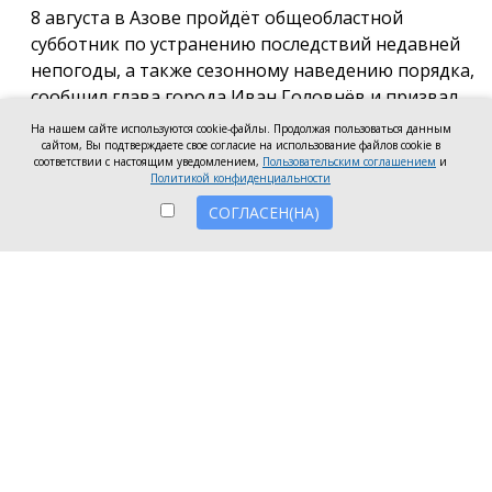
8 августа в Азове пройдёт общеобластной
субботник по устранению последствий недавней
непогоды, а также сезонному наведению порядка,
сообщил глава города Иван Головнёв и призвал
горожан присоединиться к большой уборке, одной
На нашем сайте используются cookie-файлы. Продолжая пользоваться данным
сайтом, Вы подтверждаете свое согласие на использование файлов cookie в
из точек которой станет городской пляж.
соответствии с настоящим уведомлением,
Пользовательским соглашением
и
Политикой конфиденциальности
Также участники Дня чистоты будут наводить
СОГЛАСЕН(НА)
порядок в сквере по улице Привокзальной и на
других городских территориях, отметил глава
города.
«Внести свой вклад в общее дело может каждый
неравнодушный азовчанин. Вы можете принять
участие в благоустройстве своих дворовых
территорий или городских общественных
пространств, например, присоединиться к
субботнику на пляже» — обратился к жителям
Азова глава города.