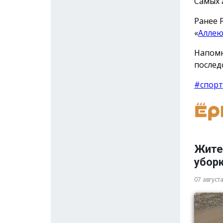
Самых 
Ранее 
«
Аллею
Напомн
послед
#спорт
Жите
убор
07 август