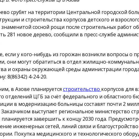
рево срубят на территории Центральной городской бол
трукции и строительства корпусов детского и взрослог
 знаменитой сосной рощи после строительных работ 
ть 281 новое дерево, сообщили в пресс-службе админи
.
ае, если у кого-нибудь из горожан возникли вопросы о 
и, они могут обратиться в отдел жилищно-коммунальн
тва и охраны окружающей среды администрации города
у: 8(86342) 4-24-20.
им, в Азове планируется
строительство
корпусов для в
го отделений ЦГБ за счёт федерального и областного б
иции в модернизацию больницы составят почти 2 мил
. Заказчиком выступает региональное министерство ст
 планируется завершить к концу 2030 года. Предусмот
ение инженерных сетей, линий связи и благоустройство
ории. Покупка медицинского и технологического обору