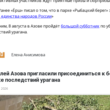
активных участников ждут приятные призы и сюрпризы
Ранее «Ёрш» писал о том, что в парке «Рыбацкий берег»
 единства народов России
»
им, 8 августа в Азове пройдёт
большой субботник
по у
ствий урагана.
Елена Анисимова
лей Азова пригласили присоединиться к 
ке последствий урагана
а 2026