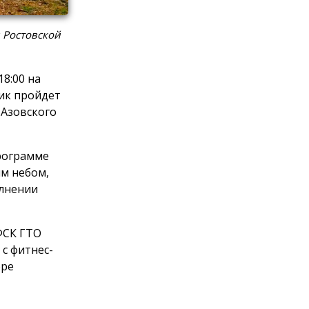
 Ростовской
8:00 на
ик пройдет
 Азовского
программе
м небом,
олнении
ФСК ГТО
с фитнес-
оре