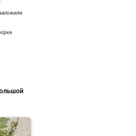
.
 заложили
борке
большой