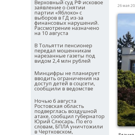
Верховный суд РФ исковое
26 мая 2
заявление о снятии
партии «Яблоко» с
выборов в ГД из-за
финансовых нарушений.
Рассмотрение назначено
на 10 августа
В Тольятти пенсионер
передал мошенникам
нарезанные газеты под
видом 2,4 млн рублей
Минцифры не планирует
вводить ограничения на
доступ детей в соцсети,
сообщили в ведомстве
Ночью 6 августа
Ростовская область
подверглась воздушной
атаке, сообщил губернатор
Юрий Слюсарь. По его
словам, БПЛА уничтожили
в Чертковском,
Здание 