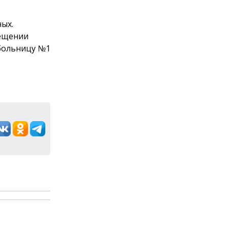
ых.
ещении
 больницу №1