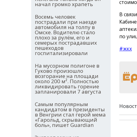
стоимо
начал громко храпеть
В связ
Восемь человек
Кабине
пострадали при наезде
автомобиля на толпу в
аптеки
Омске. Водителю стало
по ули
плохо за рулём, его и
семерых пострадавших
пешеходов
#жкх
госпитализировали
На мусорном полигоне в
Гуково произошло
возгорание на площади
около 200 м². Полностью
ликвидировать горение
запланировали 7 августа
Самым популярным
Новост
кандидатом в президенты
в Венгрии стал герой мема
«Гарольд, скрывающий
боль», пишет Guardian