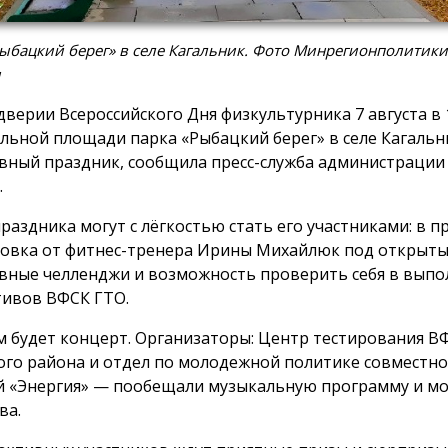
ыбацкий берег» в селе Кагальник. Фото Минрегионполитики
и
дверии Всероссийского Дня физкультурника 7 августа в 1
льной площади парка «Рыбацкий берег» в селе Кагальн
вный праздник, сообщила пресс-служба администрации
.
праздника могут с лёгкостью стать его участниками: в 
овка от фитнес-тренера Ирины Михайлюк под открыты
вные челленджи и возможность проверить себя в вып
ивов ВФСК ГТО.
м будет концерт. Организаторы: Центр тестирования В
ого района и отдел по молодежной политике совместно 
й «Энергия» — пообещали музыкальную программу и м
ва.