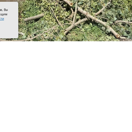
ом, Вы
оящим
сти
ые ветки. Фото канала Сергея Комарова
ста в Азове пройдёт общеобластной субботник по устра
ствий недавней непогоды, а также сезонному наведени
л глава города Иван Головнёв и призвал горожан при