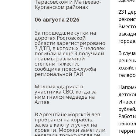
Тарасовском и Матвеево-
Курганском районах
231 де
реконс
06 августа 2026
Вместо
За прошедшие сутки на
высади
дорогах Ростовской
города
области зарегистрировано
7 ДТП, в которых 7 человек
В случ
погибли и ещё 3 получили
травмы различной
решени
степени тяжести,
хозяйс
сообщила пресс-служба
региональной ГАИ
телефон
Молния ударила в
Напомн
участника СВО, когда за
детско
ним гнался медведь на
Инвест
Алтае
рублей
В Аргентине морской лев
Работы
пробрался на корабль,
обновл
залез в каюту и уснул на
кровати. Моряки заметили
террит
нелегала только когда он