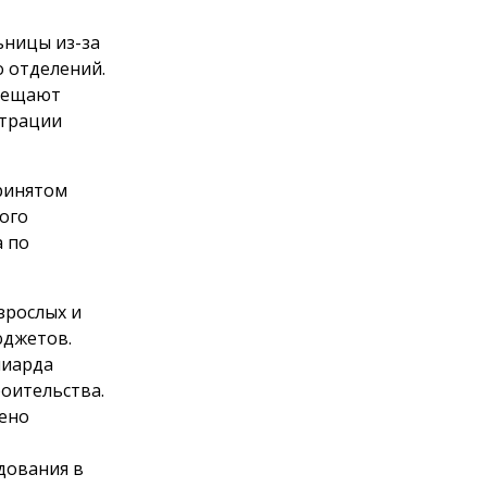
ьницы из-за
о отделений.
обещают
страции
принятом
ого
 по
зрослых и
юджетов.
лиарда
роительства.
рено
дования в