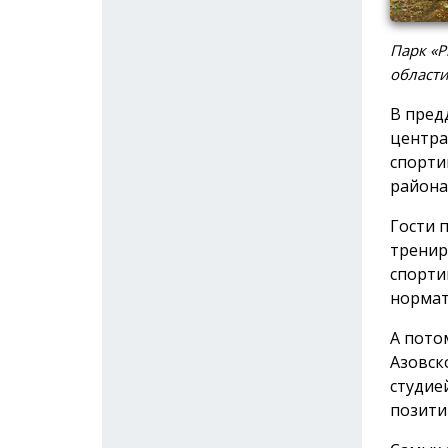
Парк «Р
област
В пред
центра
спорти
района
Гости 
тренир
спорти
нормат
А пото
Азовск
студие
позити