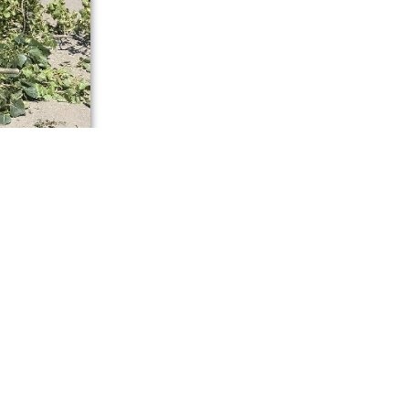
нению
ю порядка,
соединиться