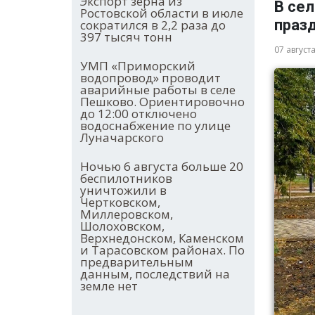
Экспорт зерна из
В се
Ростовской области в июле
праз
сократился в 2,2 раза до
397 тысяч тонн
07 август
УМП «Приморский
водопровод» проводит
аварийные работы в селе
Пешково. Ориентировочно
до 12:00 отключено
водоснабжение по улице
Луначарского
Ночью 6 августа больше 20
беспилотников
уничтожили в
Чертковском,
Миллеровском,
Шолоховском,
Верхнедонском, Каменском
и Тарасовском районах. По
предварительным
данным, последствий на
земле нет