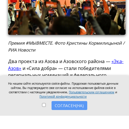
Премия #МЫВМЕСТЕ. Фото Кристины Кормилицыной /
РИА Новости
Два проекта из Азова и Азовского района —
«Эка-
Азов»
и «Сила добра» — стали победителями
региональных номинаций и федерального
полуфинала Международной премии #МЫВМЕСТЕ
На нашем сайте используются cookie-файлы. Продолжая пользоваться данным
сайтом, Вы подтверждаете свое согласие на использование файлов cookie в
2026.
соответствии с настоящим уведомлением,
Пользовательским соглашением
и
Политикой конфиденциальности
Проект общественной организации «Эка-Азов»
СОГЛАСЕН(НА)
одержал победу в региональном этапе в
номинации «Устойчивое будущее», получив
награды в двух категориях: «Личность» и «НКО и
проекты».