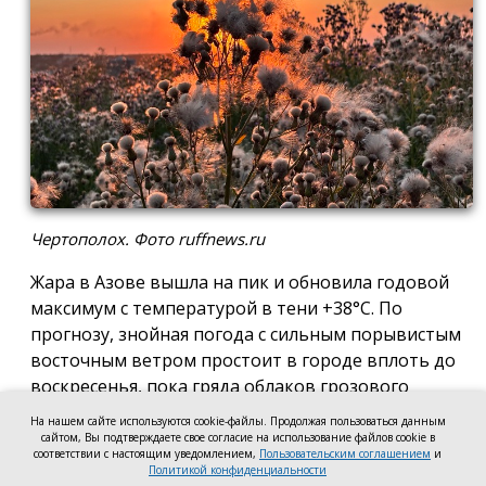
Чертополох. Фото ruffnews.ru
Жара в Азове вышла на пик и обновила годовой
максимум с температурой в тени +38°С. По
прогнозу, знойная погода с сильным порывистым
восточным ветром простоит в городе вплоть до
воскресенья, пока гряда облаков грозового
фронта не перекроет приток солнечного тепла и
На нашем сайте используются cookie-файлы. Продолжая пользоваться данным
столбики термометров медленно не поползут
сайтом, Вы подтверждаете свое согласие на использование файлов cookie в
соответствии с настоящим уведомлением,
Пользовательским соглашением
и
вниз.
Политикой конфиденциальности