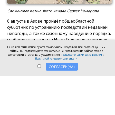
Сломанные ветки. Фото канала Сергея Комарова
8 августа в Азове пройдёт общеобластной
субботник по устранению последствий недавней
непогоды, а также сезонному наведению порядка,
сообщил глава города Иван Головнёв и призвал
горожан присоединиться к большой уборке, одной
На нашем сайте используются cookie-файлы. Продолжая пользоваться данным
сайтом, Вы подтверждаете свое согласие на использование файлов cookie в
из точек которой станет городской пляж.
соответствии с настоящим уведомлением,
Пользовательским соглашением
и
Политикой конфиденциальности
Также участники Дня чистоты будут наводить
СОГЛАСЕН(НА)
порядок в сквере по улице Привокзальной и на
других городских территориях, отметил глава
города.
«Внести свой вклад в общее дело может каждый
неравнодушный азовчанин. Вы можете принять
участие в благоустройстве своих дворовых
территорий или городских общественных
пространств, например, присоединиться к