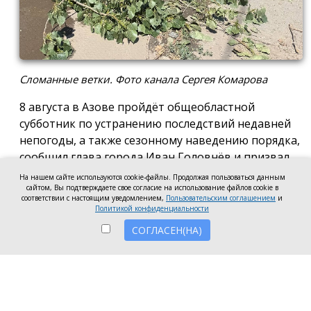
Сломанные ветки. Фото канала Сергея Комарова
8 августа в Азове пройдёт общеобластной
субботник по устранению последствий недавней
непогоды, а также сезонному наведению порядка,
сообщил глава города Иван Головнёв и призвал
горожан присоединиться к большой уборке, одной
На нашем сайте используются cookie-файлы. Продолжая пользоваться данным
из точек которой станет городской пляж.
сайтом, Вы подтверждаете свое согласие на использование файлов cookie в
соответствии с настоящим уведомлением,
Пользовательским соглашением
и
Политикой конфиденциальности
Также участники Дня чистоты будут наводить
порядок в сквере по улице Привокзальной и на
СОГЛАСЕН(НА)
других городских территориях, отметил глава
города.
«Внести свой вклад в общее дело может каждый
неравнодушный азовчанин. Вы можете принять