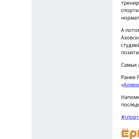
тренир
спорти
нормат
А пото
Азовск
студие
позити
Самых 
Ранее 
«
Аллею
Напомн
послед
#спорт