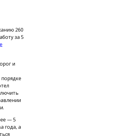
жанию 260
аботу за 5
е
орог и
 порядке
отел
ключить
равлении
и.
ее — 5
а года, а
ться