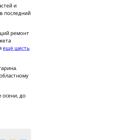
стей и
 в последний
ущий ремонт
джета
ся
ещё шесть
гарина.
 областному
 осени, до