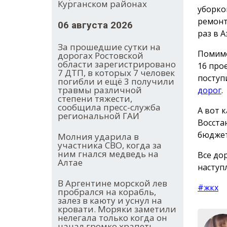
Курганском районах
уборко
ремонт
06 августа 2026
раз в 
За прошедшие сутки на
Помимо
дорогах Ростовской
области зарегистрировано
16 про
7 ДТП, в которых 7 человек
поступ
погибли и ещё 3 получили
травмы различной
дорог
.
степени тяжести,
сообщила пресс-служба
А вот 
региональной ГАИ
Восста
бюджет
Молния ударила в
участника СВО, когда за
ним гнался медведь на
Все до
Алтае
наступ
В Аргентине морской лев
#жкх
пробрался на корабль,
залез в каюту и уснул на
кровати. Моряки заметили
нелегала только когда он
начал громко храпеть