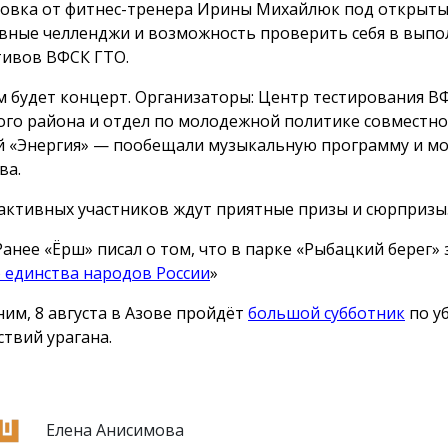
овка от фитнес-тренера Ирины Михайлюк под открыты
вные челленджи и возможность проверить себя в вып
ивов ВФСК ГТО.
м будет концерт. Организаторы: Центр тестирования В
ого района и отдел по молодежной политике совместно 
й «Энергия» — пообещали музыкальную программу и м
ва.
активных участников ждут приятные призы и сюрпризы
Ранее «Ёрш» писал о том, что в парке «Рыбацкий берег»
 единства народов России
»
им, 8 августа в Азове пройдёт
большой субботник
по у
ствий урагана.
Елена Анисимова