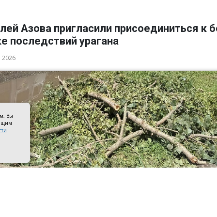
лей Азова пригласили присоединиться к 
ке последствий урагана
а 2026
ом, Вы
оящим
сти