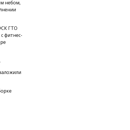
м небом,
олнении
ФСК ГТО
с фитнес-
оре
.
 заложили
борке