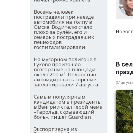
Восемь человек
пострадали при наезде
автомобиля на толпу в
Омске. Водителю стало
Новост
плохо за рулём, его и
семерых пострадавших
пешеходов
госпитализировали
На мусорном полигоне в
В се
Гуково произошло
возгорание на площади
праз
около 200 м². Полностью
ликвидировать горение
07 август
запланировали 7 августа
Самым популярным
кандидатом в президенты
в Венгрии стал герой мема
«Гарольд, скрывающий
боль», пишет Guardian
Экспорт зерна из