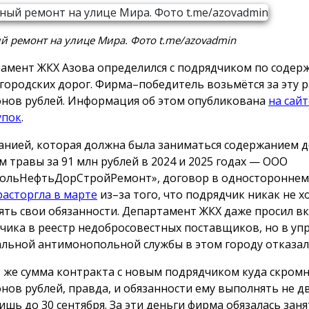
 ремонт на улице Мира. Фото t.me/azovadmin
амент ЖКХ Азова определился с подрядчиком по содер
городских дорог. Фирма–победитель возьмётся за эту р
нов рублей. Информация об этом опубликована
на сайт
упок
.
анией, которая должна была заниматься содержанием д
м травы за 91 млн рублей в 2024 и 2025 годах — ООО
ольНефтьДорСтройРемонт», договор в одностороннем
расторгла в марте
из–за того, что подрядчик никак не х
ять свои обязанности. Департамент ЖКХ даже просил в
чика в реестр недобросовестных поставщиков, но в уп
льной антимонопольной службы в этом городу отказал
 же сумма контракта с новым подрядчиком куда скромн
нов рублей, правда, и обязанности ему выполнять не дв
ишь до 30 сентября. За эти деньги фирма обязалась заня