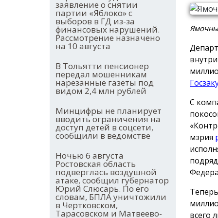
заявление о снятии
партии «Яблоко» с
выборов в ГД из-за
Ямочный
финансовых нарушений.
Рассмотрение назначено
на 10 августа
Департ
внутри
В Тольятти пенсионер
миллио
передал мошенникам
нарезанные газеты под
Госзак
видом 2,4 млн рублей
С комп
Минцифры не планирует
покосо
вводить ограничения на
«Контр
доступ детей в соцсети,
сообщили в ведомстве
мэрия
исполн
Ночью 6 августа
подряд
Ростовская область
подверглась воздушной
Федера
атаке, сообщил губернатор
Юрий Слюсарь. По его
Теперь
словам, БПЛА уничтожили
миллио
в Чертковском,
Тарасовском и Матвеево-
всего л