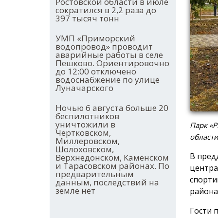
Ростовской области в июле
сократился в 2,2 раза до
397 тысяч тонн
УМП «Приморский
водопровод» проводит
аварийные работы в селе
Пешково. Ориентировочно
до 12:00 отключено
водоснабжение по улице
Луначарского
Ночью 6 августа больше 20
беспилотников
уничтожили в
Парк «Р
Чертковском,
област
Миллеровском,
Шолоховском,
В пред
Верхнедонском, Каменском
и Тарасовском районах. По
центра
предварительным
спорти
данным, последствий на
земле нет
района
Гости 