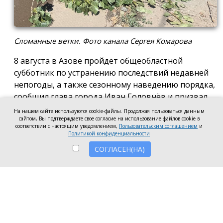
Сломанные ветки. Фото канала Сергея Комарова
8 августа в Азове пройдёт общеобластной
субботник по устранению последствий недавней
непогоды, а также сезонному наведению порядка,
сообщил глава города Иван Головнёв и призвал
горожан присоединиться к большой уборке, одной
На нашем сайте используются cookie-файлы. Продолжая пользоваться данным
сайтом, Вы подтверждаете свое согласие на использование файлов cookie в
из точек которой станет городской пляж.
соответствии с настоящим уведомлением,
Пользовательским соглашением
и
Политикой конфиденциальности
Также участники Дня чистоты будут наводить
СОГЛАСЕН(НА)
порядок в сквере по улице Привокзальной и на
других городских территориях, отметил глава
города.
«Внести свой вклад в общее дело может каждый
неравнодушный азовчанин. Вы можете принять
участие в благоустройстве своих дворовых