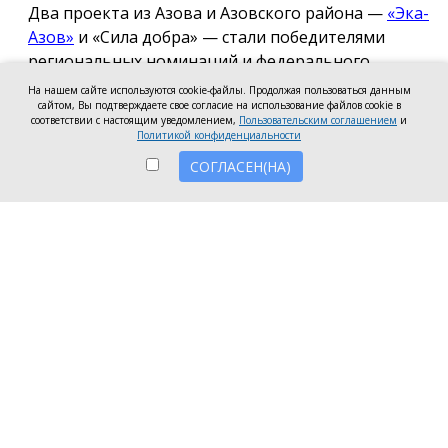
Два проекта из Азова и Азовского района —
«Эка-
Азов»
и «Сила добра» — стали победителями
региональных номинаций и федерального
полуфинала Международной премии #МЫВМЕСТЕ
На нашем сайте используются cookie-файлы. Продолжая пользоваться данным
сайтом, Вы подтверждаете свое согласие на использование файлов cookie в
2026.
соответствии с настоящим уведомлением,
Пользовательским соглашением
и
Политикой конфиденциальности
Проект общественной организации «Эка-Азов»
СОГЛАСЕН(НА)
одержал победу в региональном этапе в
номинации «Устойчивое будущее», получив
награды в двух категориях: «Личность» и «НКО и
проекты».
Напомним, в 2025 году проект «Эка-Азов»
«Донсбор» стал
лучшим
в Ростовской области по
итогам регионального этапа премии
#МЫВМЕСТЕ. Участие в проекте приняли 220 школ
и детских садов из 70 городов Ростовской области.
Проект АНО «Сила добра» стал победителем
федерального полуфинала в номинации «Герои