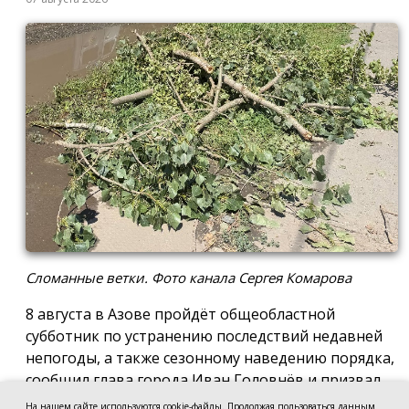
Сломанные ветки. Фото канала Сергея Комарова
8 августа в Азове пройдёт общеобластной
субботник по устранению последствий недавней
непогоды, а также сезонному наведению порядка,
сообщил глава города Иван Головнёв и призвал
горожан присоединиться к большой уборке, одной
На нашем сайте используются cookie-файлы. Продолжая пользоваться данным