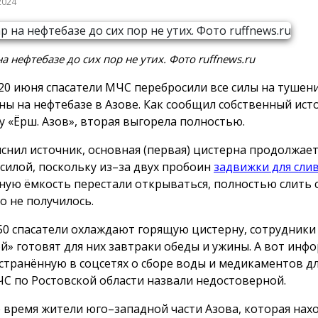
2024
а нефтебазе до сих пор не утих. Фото ruffnews.ru
20 июня спасатели МЧС перебросили все силы на тушен
ны на нефтебазе в Азове. Как сообщил собственный ист
у «Ёрш. Азов», вторая выгорела полностью.
яснил источник, основная (первая) цистерна продолжает
 силой, поскольку из–за двух пробоин
задвижки для сли
ную ёмкость перестали открываться, полностью слить с
о не получилось.
50 спасатели охлаждают горящую цистерну, сотрудники
й» готовят для них завтраки обеды и ужины. А вот инф
странённую в соцсетях о сборе воды и медикаментов д
ЧС по Ростовской области назвали недостоверной.
е время жители юго–западной части Азова, которая нахо