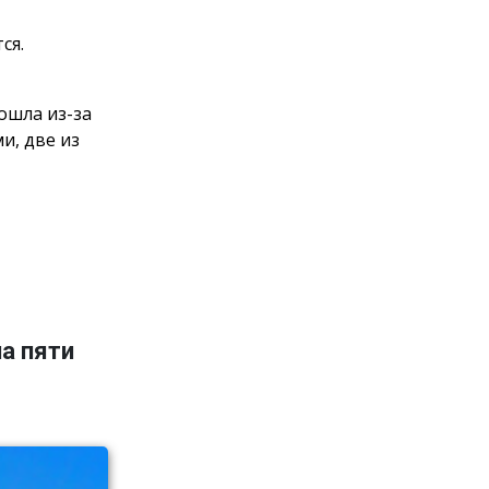
тся.
ошла из-за
и, две из
а пяти