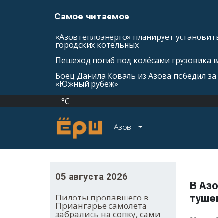
Самое читаемое
«Азовтеплоэнерго» планирует установить
городских котельных
Пешеход погиб под колёсами грузовика 
Боец Данила Коваль из Азова победил за 
«Южный рубеж»
°C
Азов
05 августа 2026
В Аз
Пилоты пропавшего в
туше
Приангарье самолета
забрались на сопку, сами