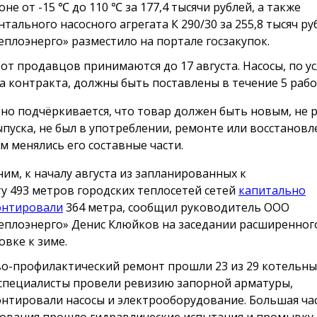
не от -15 ℃ до 110 ℃ за 177,4 тысячи рублей, а также
нтального насосного агрегата К 290/30 за 255,8 тысяч р
еплоэнерго» разместило на портале госзакупок.
 от продавцов принимаются до 17 августа. Насосы, по у
а контракта, должны быть поставлены в течение 5 рабо
но подчёркивается, что товар должен быть новым, не р
ыпуска, не был в употреблении, ремонте или восстановл
м менялись его составные части.
им, к началу августа из запланированных к
у 493 метров городских теплосетей сетей
капитально
онтировали
364 метра, сообщил руководитель ООО
еплоэнерго» Денис Клюйков на заседании расширенног
овке к зиме.
о-профилактический ремонт прошли 23 из 29 котельных
специалисты провели ревизию запорной арматуры,
нтировали насосы и электрооборудование. Большая ча