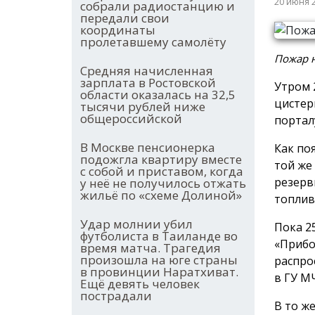
20 июня 
собрали радиостанцию и
передали свои
координаты
пролетавшему самолёту
Пожар н
Средняя начисленная
зарплата в Ростовской
Утром 
области оказалась на 32,5
цистер
тысячи рублей ниже
общероссийской
портал
В Москве пенсионерка
Как по
подожгла квартиру вместе
той же
с собой и приставом, когда
резерв
у неё не получилось отжать
жильё по «схеме Долиной»
топлив
Удар молнии убил
Пока 2
футболиста в Таиланде во
«Прибо
время матча. Трагедия
произошла на юге страны
распро
в провинции Наратхиват.
в ГУ М
Ещё девять человек
пострадали
В то ж