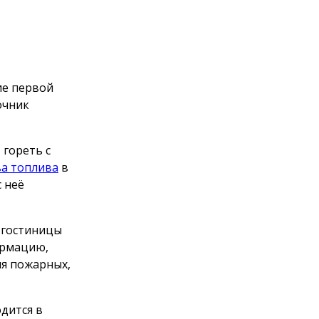
ие первой
очник
 гореть с
ва топлива
в
 неё
 гостиницы
ормацию,
ля пожарных,
дится в