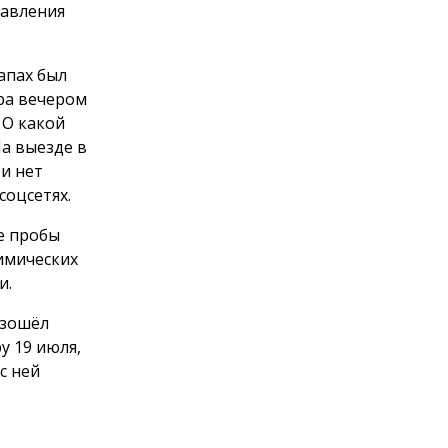
равления
апах был
ра вечером
 О какой
На выезде в
 и нет
соцсетях.
е пробы
имических
и.
изошёл
у 19 июля,
с ней