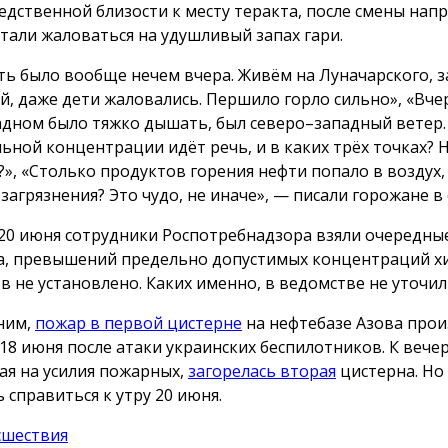
едственной близости к месту теракта, после смены нап
стали жаловаться на удушливый запах гари.
ь было вообще нечем вчера. Живём на Луначарского, з
й, даже дети жаловались. Першило горло сильно», «Вче
адном было тяжко дышать, был северо–западный ветер.
ьной концентрации идёт речь, и в каких трёх точках? 
?», «Столько продуктов горения нефти попало в воздух,
загрязнения? Это чудо, не иначе», — писали горожане в 
20 июня сотрудники Роспотребнадзора взяли очередны
а, превышений предельно допустимых концентраций х
в не установлено. Каких именно, в ведомстве не уточил
ним,
пожар в первой цистерне
на нефтебазе Азова про
18 июня после атаки украинских беспилотников. К вечер
ая на усилия пожарных,
загорелась вторая
цистерна. Но 
 справиться к утру 20 июня.
сшествия