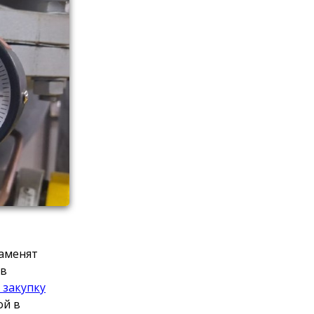
заменят
ов
 закупку
ой в