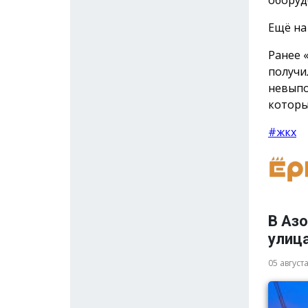
оборуд
Ещё на
Ранее 
получ
невыпо
которы
#жкх
В Аз
улица
05 август