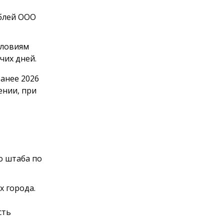
ублей ООО
словиям
чих дней.
анее 2026
ении, при
о штаба по
 города.
сть