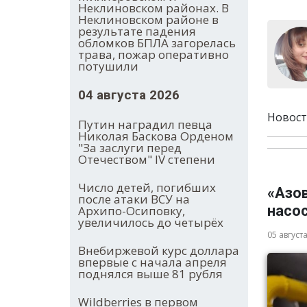
Неклиновском районах. В
Неклиновском районе в
результате падения
обломков БПЛА загорелась
трава, пожар оперативно
потушили
04 августа 2026
Новост
Путин наградил певца
Николая Баскова Орденом
"За заслуги перед
Отечеством" IV степени
Число детей, погибших
«Азо
после атаки ВСУ на
насос
Архипо-Осиповку,
увеличилось до четырёх
05 август
Внебиржевой курс доллара
впервые с начала апреля
поднялся выше 81 рубля
Wildberries в первом