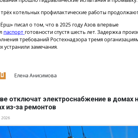
ования прошло гидравлические испытания и промывку.
 трёх котельных профилактические работы продолжаю
«Ёрш» писал о том, что в 2025 году Азов впервые
ил
паспорт
готовности спустя шесть лет. Задержка произ
лнения требований Ростехнадзора тремя организациям
х устранили замечания.
Елена Анисимова
ове отключат электроснабжение в домах н
х из-за ремонтов
а 2026