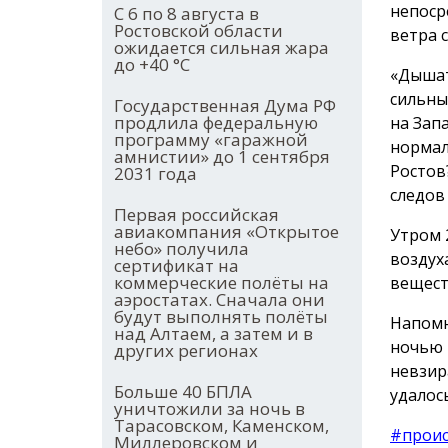
непоср
С 6 по 8 августа в
Ростовской области
ветра 
ожидается сильная жара
до +40 °С
«Дышат
сильны
Государственная Дума РФ
продлила федеральную
на Зап
программу «гаражной
нормал
амнистии» до 1 сентября
Ростов
2031 года
следов 
Первая российская
авиакомпания «Открытое
Утром 
небо» получила
воздух
сертификат на
коммерческие полёты на
вещест
аэростатах. Сначала они
будут выполнять полёты
Напом
над Алтаем, а затем и в
ночью 
других регионах
невзир
Больше 40 БПЛА
удалось
уничтожили за ночь в
Тарасовском, Каменском,
#прои
Миллеровском и