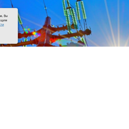
ом, Вы
оящим
сти
лектропередач. Фото пресс–службы «Россети Юг»
ста на линиях Азовских межрайонных электросетей будут
ированы профилактические ремонты.