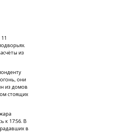
 11
подворьях.
асчёты из
спонденту
 огонь, они
ин из домов
дом стоящих
ожара
 к 17:56. В
традавших в