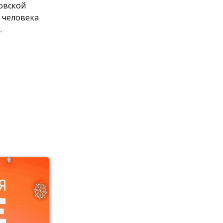
овской
 человека
.