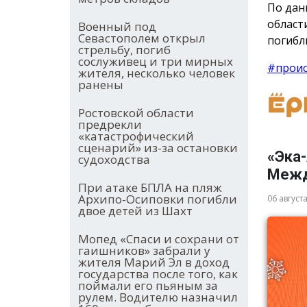
По дан
област
Военный под
Севастополем открыл
погибл
стрельбу, погиб
сослуживец и три мирных
#прои
жителя, несколько человек
ранены
Ростовской области
предрекли
«катастрофический
сценарий» из-за остановки
«Эка-
судоходства
Межд
При атаке БПЛА на пляж
Архипо-Осиповки погибли
06 август
двое детей из Шахт
Мопед «Спаси и сохрани от
гаишников» забрали у
жителя Марий Эл в доход
государства после того, как
поймали его пьяным за
рулем. Водителю назначил