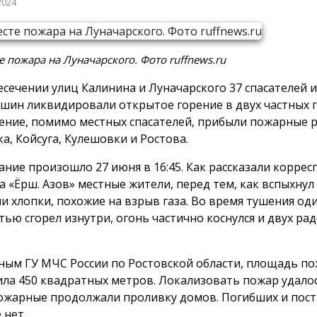
2024
е пожара на Луначарского. Фото ruffnews.ru
есечении улиц Калинина и Луначарского 37 спасателей и
шин ликвидировали открытое горение в двух частных 
ение, помимо местных спасателей, прибыли пожарные р
ка, Койсуга, Кулешовки и Ростова.
ание произошло 27 июня в 16:45. Как рассказали корре
а «Ёрш. Азов» местные жители, перед тем, как вспыхнул
и хлопки, похожие на взрыв газа. Во время тушения од
тью сгорел изнутри, огонь частично коснулся и двух ра
ным ГУ МЧС России по Ростовской области, площадь п
ила 450 квадратных метров. Локализовать пожар удалось
пожарные продолжали проливку домов. Погибших и пос
 нет.