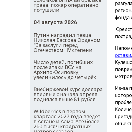
разгул
трава, пожар оперативно
потушили
регион
фонда 
04 августа 2026
Средст
Путин наградил певца
постра
Николая Баскова Орденом
"За заслуги перед
Напомн
Отечеством" IV степени
остави
Число детей, погибших
Кулешо
после атаки ВСУ на
повреж
Архипо-Осиповку,
метров
увеличилось до четырёх
Из-за 
Внебиржевой курс доллара
впервые с начала апреля
которо
поднялся выше 81 рубля
пробле
Количе
Wildberries в первом
квартале 2027 года введёт
бригад
в Астане и Алма-Ате более
объект
260 тысяч квадратных
метров складов