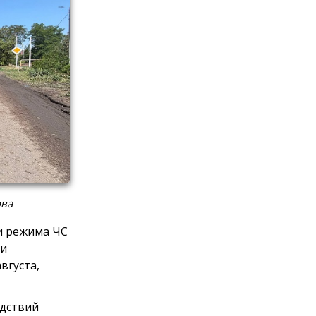
ова
и режима ЧС
 и
вгуста,
едствий