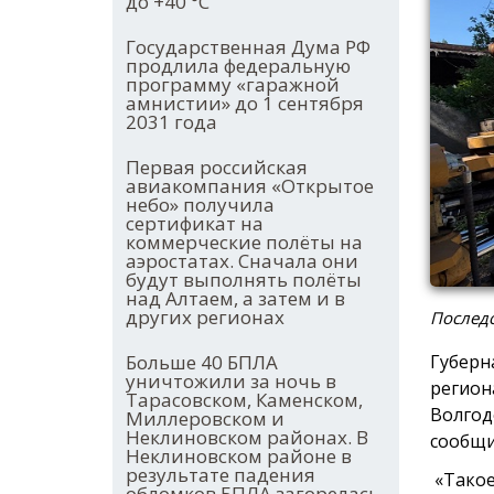
до +40 °С
Государственная Дума РФ
продлила федеральную
программу «гаражной
амнистии» до 1 сентября
2031 года
Первая российская
авиакомпания «Открытое
небо» получила
сертификат на
коммерческие полёты на
аэростатах. Сначала они
будут выполнять полёты
над Алтаем, а затем и в
других регионах
Последс
Больше 40 БПЛА
Губерн
уничтожили за ночь в
регион
Тарасовском, Каменском,
Волгод
Миллеровском и
Неклиновском районах. В
сообщи
Неклиновском районе в
результате падения
«Такое
обломков БПЛА загорелась