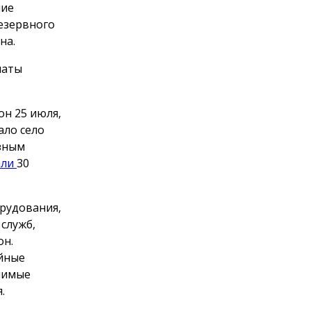
ние
езервного
на.
латы
он 25 июля,
ало село
ёзным
али
30
орудования,
служб,
он.
ийные
чимые
.