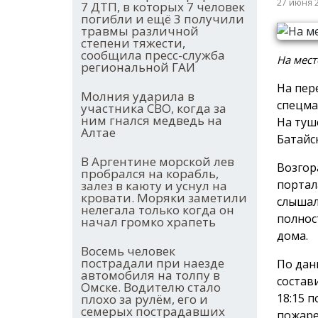
27 июня 
7 ДТП, в которых 7 человек
погибли и ещё 3 получили
травмы различной
степени тяжести,
сообщила пресс-служба
На мест
региональной ГАИ
На пер
Молния ударила в
спецма
участника СВО, когда за
ним гнался медведь на
На туш
Алтае
Батайс
В Аргентине морской лев
Возгор
пробрался на корабль,
портал
залез в каюту и уснул на
кровати. Моряки заметили
слышал
нелегала только когда он
полнос
начал громко храпеть
дома.
Восемь человек
пострадали при наезде
По дан
автомобиля на толпу в
состав
Омске. Водителю стало
18:15 
плохо за рулём, его и
семерых пострадавших
пожаре