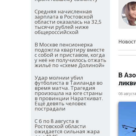
Средняя начисленная
зарплата в Ростовской
области оказалась на 32,5
тысячи рублей ниже
общероссийской
Новост
В Москве пенсионерка
подожгла квартиру вместе
с собой и приставом, когда
у неё не получилось отжать
жильё по «схеме Долиной»
В Аз
Удар молнии убил
ликв
футболиста в Таиланде во
время матча. Трагедия
произошла на юге страны
06 август
в провинции Наратхиват.
Ещё девять человек
пострадали
С 6 по 8 августа в
Ростовской области
ожидается сильная жара