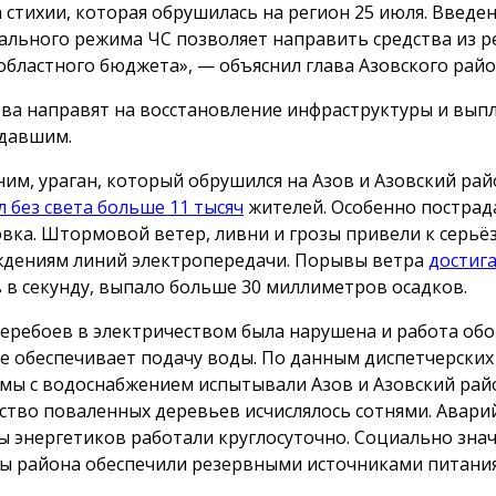
а стихии, которая обрушилась на регион 25 июля. Введе
ального режима ЧС позволяет направить средства из р
областного бюджета», — объяснил глава Азовского райо
ва направят на восстановление инфраструктуры и вып
давшим.
им, ураган, который обрушился на Азов и Азовский рай
л без света больше 11 тысяч
жителей. Особенно пострад
вка. Штормовой ветер, ливни и грозы привели к серь
дениям линий электропередачи. Порывы ветра
достиг
 в секунду, выпало больше 30 миллиметров осадков.
перебоев в электричеством была нарушена и работа об
е обеспечивает подачу воды. По данным диспетчерских 
мы с водоснабжением испытывали Азов и Азовский рай
ство поваленных деревьев исчислялось сотнями. Авар
ы энергетиков работали круглосуточно. Социально зна
ы района обеспечили резервными источниками питания