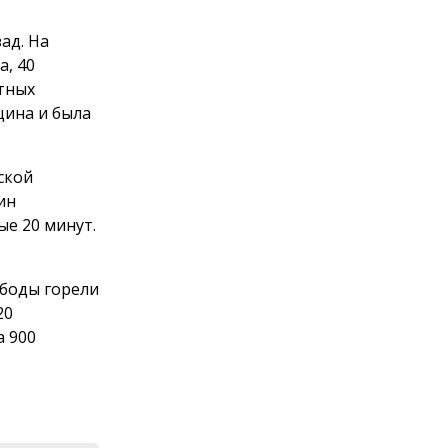
ад. На
, 40
атных
щина и была
ской
ин
ые 20 минут.
боды горели
20
а 900