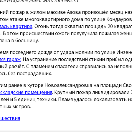
е на крыше дома. Фото ruffnews.ru
ний пожар в жилом массиве Азова произошёл месяц наз
том этаже многоквартирного дома по улице Кондаурова
лась квартира
. Огонь тогда охватил площадь 20 квадр
. В этом происшествии ожоги полулучила пожилая жен
лена в больницу.
ремя последнего дождя от удара молнии по улице Инзен
лся гараж
. На устранение последствий стихии прибыл од
ый расчёт. С пламенем спасатели справились за неполн
сь без пострадавших.
им ранее в хуторе Новоалександровка на площади Сво
 складские помещения
. Крупный пожар ликвидировали 
елей и 5 единиц техники. Пламя удалось локализовать н
тных метров.
сшествия