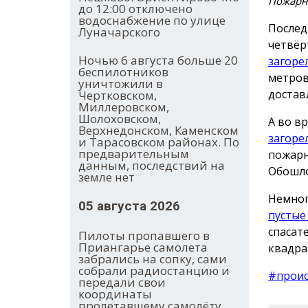
Пожарны
до 12:00 отключено
водоснабжение по улице
Послед
Луначарского
четвёр
Ночью 6 августа больше 20
загоре
беспилотников
метров
уничтожили в
достав
Чертковском,
Миллеровском,
Шолоховском,
А во в
Верхнедонском, Каменском
загоре
и Тарасовском районах. По
предварительным
пожарн
данным, последствий на
Обошло
земле нет
Немног
05 августа 2026
пустые
спасат
Пилоты пропавшего в
Приангарье самолета
квадра
забрались на сопку, сами
собрали радиостанцию и
#прои
передали свои
координаты
пролетавшему самолёту