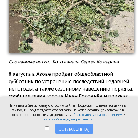
Сломанные ветки. Фото канала Сергея Комарова
8 августа в Азове пройдёт общеобластной
субботник по устранению последствий недавней
непогоды, а также сезонному наведению порядка,
сообщил глава города Иван Головнёв и призвал
горожан присоединиться к большой уборке, одной
На нашем сайте используются cookie-файлы. Продолжая пользоваться данным
из точек которой станет городской пляж.
сайтом, Вы подтверждаете свое согласие на использование файлов cookie в
соответствии с настоящим уведомлением,
Пользовательским соглашением
и
Политикой конфиденциальности
Также участники Дня чистоты будут наводить
порядок в сквере по улице Привокзальной и на
СОГЛАСЕН(НА)
других городских территориях, отметил глава