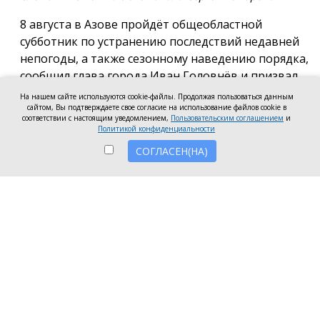
8 августа в Азове пройдёт общеобластной
субботник по устранению последствий недавней
непогоды, а также сезонному наведению порядка,
сообщил глава города Иван Головнёв и призвал
горожан присоединиться к большой уборке, одной
На нашем сайте используются cookie-файлы. Продолжая пользоваться данным
сайтом, Вы подтверждаете свое согласие на использование файлов cookie в
из точек которой станет городской пляж.
соответствии с настоящим уведомлением,
Пользовательским соглашением
и
Политикой конфиденциальности
Также участники Дня чистоты будут наводить
СОГЛАСЕН(НА)
порядок в сквере по улице Привокзальной и на
других городских территориях, отметил глава
города.
«Внести свой вклад в общее дело может каждый
неравнодушный азовчанин. Вы можете принять
участие в благоустройстве своих дворовых
территорий или городских общественных
пространств, например, присоединиться к
субботнику на пляже» — обратился к жителям
Азова глава города.