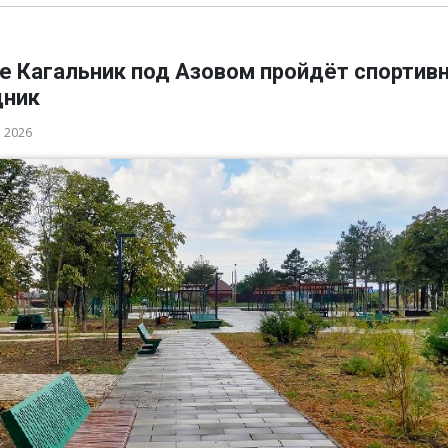
ле Кагальник под Азовом пройдёт спортив
дник
а 2026