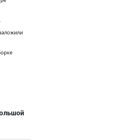
оре
.
 заложили
борке
большой