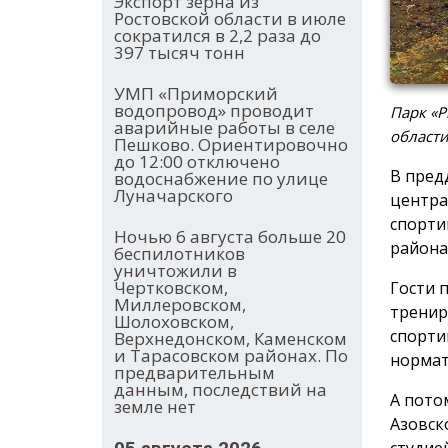
Экспорт зерна из
Ростовской области в июле
сократился в 2,2 раза до
397 тысяч тонн
УМП «Приморский
водопровод» проводит
Парк «Р
аварийные работы в селе
област
Пешково. Ориентировочно
до 12:00 отключено
В пред
водоснабжение по улице
Луначарского
центра
спорти
Ночью 6 августа больше 20
района
беспилотников
уничтожили в
Чертковском,
Гости 
Миллеровском,
тренир
Шолоховском,
спорти
Верхнедонском, Каменском
и Тарасовском районах. По
нормат
предварительным
данным, последствий на
А пото
земле нет
Азовск