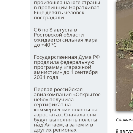
произошла на юге страны
в провинции Наратхиват.
Ещё девять человек
пострадали
С 6 по 8 августа в
Ростовской области
ожидается сильная жара
до +40 °С
Государственная Дума РФ
продлила федеральную
программу «гаражной
амнистии» до 1 сентября
2031 года
Первая российская
авиакомпания «Открытое
небо» получила
сертификат на
коммерческие полёты на
аэростатах. Сначала они
будут выполнять полёты
Сломанн
над Алтаем, а затем и в
других регионах
8 авгу