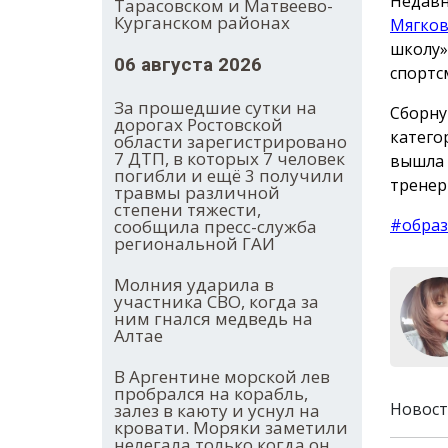
Недавн
Тарасовском и Матвеево-
Курганском районах
Мягко
школу»
06 августа 2026
спортс
За прошедшие сутки на
Сборну
дорогах Ростовской
катего
области зарегистрировано
7 ДТП, в которых 7 человек
вышла 
погибли и ещё 3 получили
тренер
травмы различной
степени тяжести,
#образ
сообщила пресс-служба
региональной ГАИ
Молния ударила в
участника СВО, когда за
ним гнался медведь на
Алтае
В Аргентине морской лев
пробрался на корабль,
Новост
залез в каюту и уснул на
кровати. Моряки заметили
нелегала только когда он