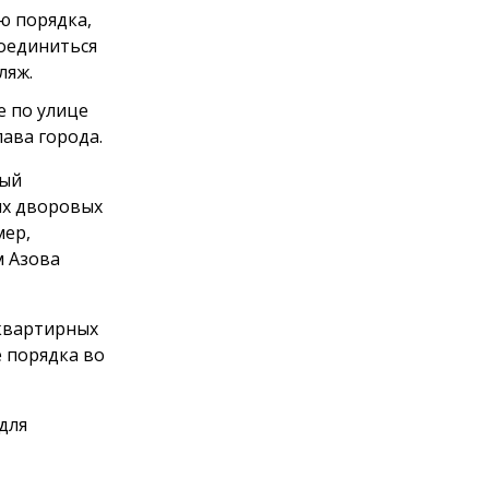
ю порядка,
соединиться
ляж.
е по улице
ава города.
ный
их дворовых
мер,
м Азова
оквартирных
 порядка во
для