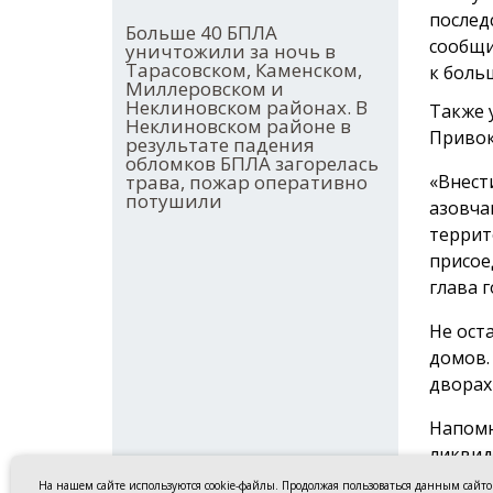
послед
Больше 40 БПЛА
сообщи
уничтожили за ночь в
Тарасовском, Каменском,
к боль
Миллеровском и
Неклиновском районах. В
Также 
Неклиновском районе в
Привок
результате падения
обломков БПЛА загорелась
«Внест
трава, пожар оперативно
потушили
азовча
террит
присое
глава г
Не ост
домов.
дворах
Напомн
ликвид
На нашем сайте используются cookie-файлы. Продолжая пользоваться данным сайт