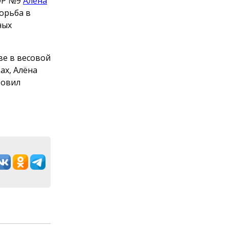
ОР №9
Алёна
орьба в
ных
е в весовой
ах, Алёна
товил