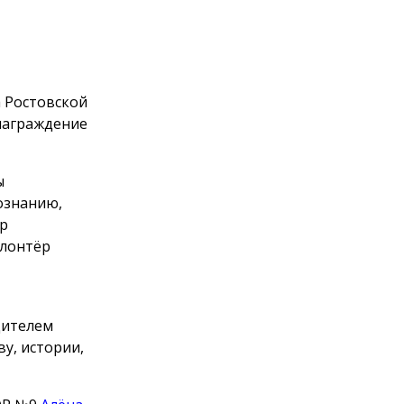
 Ростовской
награждение
ы
ознанию,
ёр
олонтёр
дителем
у, истории,