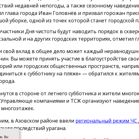
ствий недавней непогоды, а также сезонному наведени
л глава города Иван Головнёв и призвал горожан при
шой уборке, одной из точек которой станет городской п
участники Дня чистоты будут наводить порядок в сквер
зальной и на других городских территориях, отметил гл
и свой вклад в общее дело может каждый неравнодуш
нин. Вы можете принять участие в благоустройстве сво
орий или городских общественных пространств, напри
диниться к субботнику на пляже» — обратился к жителя
орода.
анутся в стороне от летнего субботника и жители мног
 Управляюще компаниями и ТСЖ организуют наведение
 многоэтажек.
им, в Азовском районе ввели
региональный режим ЧС
ации последствий урагана.
ом, Вы