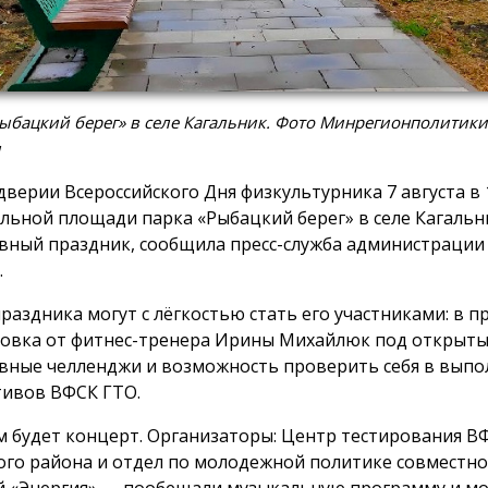
ыбацкий берег» в селе Кагальник. Фото Минрегионполитики
и
дверии Всероссийского Дня физкультурника 7 августа в 1
льной площади парка «Рыбацкий берег» в селе Кагальн
вный праздник, сообщила пресс-служба администрации
.
праздника могут с лёгкостью стать его участниками: в 
овка от фитнес-тренера Ирины Михайлюк под открыты
вные челленджи и возможность проверить себя в вып
ивов ВФСК ГТО.
м будет концерт. Организаторы: Центр тестирования В
ого района и отдел по молодежной политике совместно 