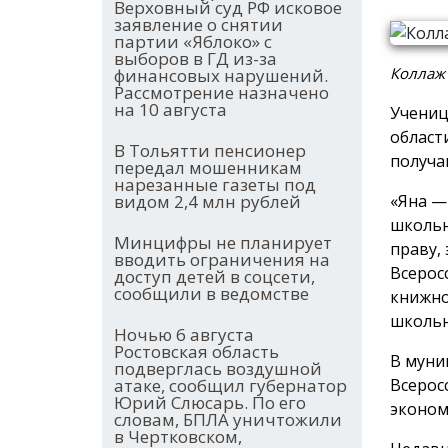
Верховный суд РФ исковое
заявление о снятии
партии «Яблоко» с
выборов в ГД из-за
Коллаж 
финансовых нарушений.
Рассмотрение назначено
на 10 августа
Учениц
област
В Тольятти пенсионер
получа
передал мошенникам
нарезанные газеты под
«Яна —
видом 2,4 млн рублей
школьн
Минцифры не планирует
праву,
вводить ограничения на
Всерос
доступ детей в соцсети,
сообщили в ведомстве
книжно
школь
Ночью 6 августа
Ростовская область
В муни
подверглась воздушной
Всерос
атаке, сообщил губернатор
Юрий Слюсарь. По его
эконом
словам, БПЛА уничтожили
в Чертковском,