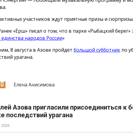
й «Энергия» — пообещали музыкальную программу и м
ва.
активных участников ждут приятные призы и сюрпризы
Ранее «Ёрш» писал о том, что в парке «Рыбацкий берег»
 единства народов России
»
им, 8 августа в Азове пройдёт
большой субботник
по у
ствий урагана.
Елена Анисимова
лей Азова пригласили присоединиться к 
ке последствий урагана
а 2026