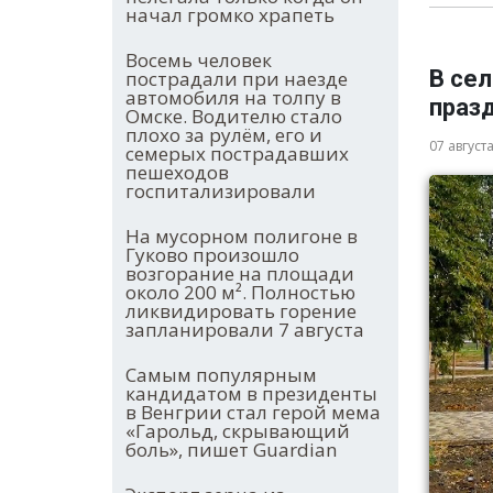
начал громко храпеть
Восемь человек
В се
пострадали при наезде
автомобиля на толпу в
праз
Омске. Водителю стало
плохо за рулём, его и
07 август
семерых пострадавших
пешеходов
госпитализировали
На мусорном полигоне в
Гуково произошло
возгорание на площади
около 200 м². Полностью
ликвидировать горение
запланировали 7 августа
Самым популярным
кандидатом в президенты
в Венгрии стал герой мема
«Гарольд, скрывающий
боль», пишет Guardian