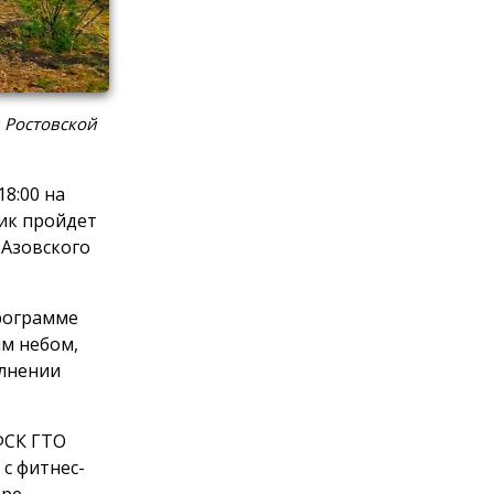
 Ростовской
8:00 на
ик пройдет
 Азовского
программе
м небом,
олнении
ФСК ГТО
с фитнес-