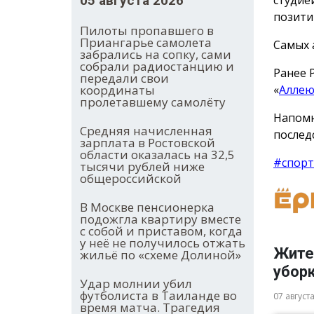
студие
05 августа 2026
позити
Пилоты пропавшего в
Приангарье самолета
Самых 
забрались на сопку, сами
собрали радиостанцию и
Ранее 
передали свои
«
Аллею
координаты
пролетавшему самолёту
Напомн
Средняя начисленная
послед
зарплата в Ростовской
области оказалась на 32,5
#спорт
тысячи рублей ниже
общероссийской
В Москве пенсионерка
подожгла квартиру вместе
с собой и приставом, когда
у неё не получилось отжать
Жите
жильё по «схеме Долиной»
убор
Удар молнии убил
футболиста в Таиланде во
07 август
время матча. Трагедия