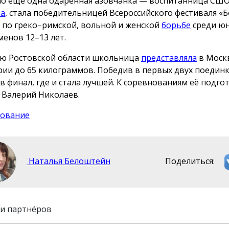
о ещё одна одарённая азовчанка — воспитанница СШ
ва
, стала победительницей Всероссийского фестиваля «Б
 по греко–римской, вольной и женской
борьбе
среди ю
менов 12–13 лет.
ю Ростовской области школьница
представляла
в Москв
рии до
65 килограммов
. Победив в первых двух поединк
в финал, где и стала лучшей. К соревнованиям её подго
 Валерий Николаев.
ование
Наталья Белоштейн
Поделиться:
и партнёров