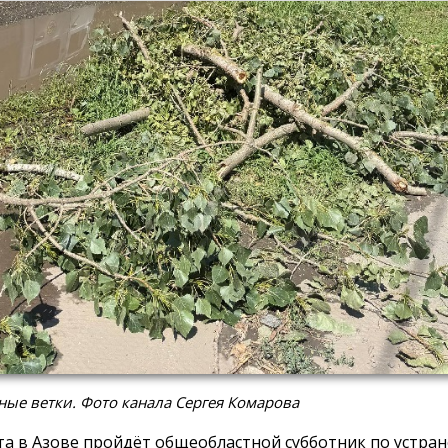
ые ветки. Фото канала Сергея Комарова
ста в Азове пройдёт общеобластной субботник по устра