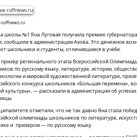
ruffnews.ru
а школы №1 Яна Луговая получила премию губернатора
и, сообщили в администрации Азова. Это денежное воз
ют школьники и студенты, отличившиеся в учёбе.
 призёр регионального этапа Всероссийской Олимпиад
иков по русскому языку, литературе, истории, обществ
 экологии и мировой художественной литературе, приз
сийского конкурса школьников «Большая перемена», в
й культуры», — рассказали в администрации об успехах
ницы.
ципалитете отметили, что не так давно Яна стала побе
сийской олимпиады школьников по литературе, искусств
ике и призёром — по русскому языку.