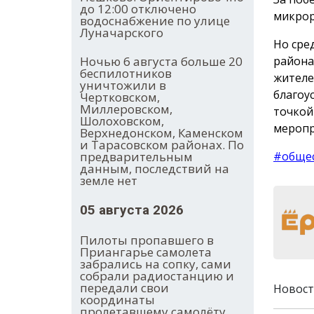
до 12:00 отключено
микрор
водоснабжение по улице
Луначарского
Но сре
Ночью 6 августа больше 20
района
беспилотников
жителе
уничтожили в
благоу
Чертковском,
Миллеровском,
точкой
Шолоховском,
меропр
Верхнедонском, Каменском
и Тарасовском районах. По
предварительным
#обще
данным, последствий на
земле нет
05 августа 2026
Пилоты пропавшего в
Приангарье самолета
забрались на сопку, сами
собрали радиостанцию и
передали свои
Новост
координаты
пролетавшему самолёту