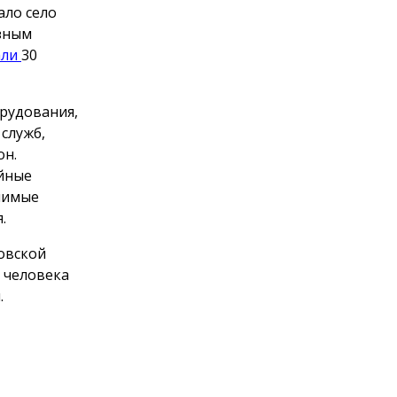
ало село
ёзным
али
30
орудования,
служб,
он.
ийные
чимые
.
овской
 человека
.