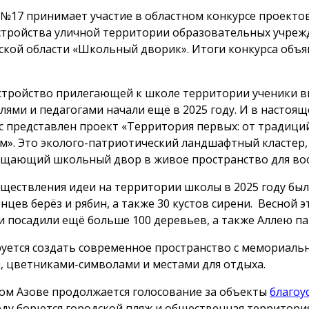
№17 принимает участие в областном конкурсе проекто
стройства уличной территории образовательных учреж
ской области «Школьный дворик». Итоги конкурса объя
стройство прилегающей к школе территории ученики в
лями и педагогами начали ещё в 2025 году. И в настоящ
с представлен проект «Территория первых: от традици
м». Это эколого-патриотический ландшафтный кластер,
щающий школьный двор в живое пространство для вос
уществления идеи на территории школы в 2025 году бы
нцев берёз и рябин, а также 30 кустов сирени. Весной э
и посадили ещё больше 100 деревьев, а также Аллею пам
уется создать современное пространство с мемориал
, цветниками-символами и местами для отдыха.
мом Азове продолжается голосование за объекты
благоу
еду борются городской пляж и общественная территори