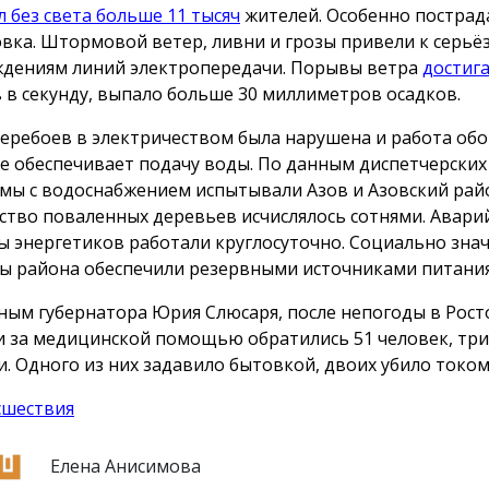
л без света больше 11 тысяч
жителей. Особенно пострад
вка. Штормовой ветер, ливни и грозы привели к серь
дениям линий электропередачи. Порывы ветра
достиг
 в секунду, выпало больше 30 миллиметров осадков.
перебоев в электричеством была нарушена и работа об
е обеспечивает подачу воды. По данным диспетчерских 
мы с водоснабжением испытывали Азов и Азовский рай
ство поваленных деревьев исчислялось сотнями. Авар
ы энергетиков работали круглосуточно. Социально зна
ы района обеспечили резервными источниками питания
ным губернатора Юрия Слюсаря, после непогоды в Рост
и за медицинской помощью обратились 51 человек, три
и. Одного из них задавило бытовкой, двоих убило током
сшествия
Елена Анисимова