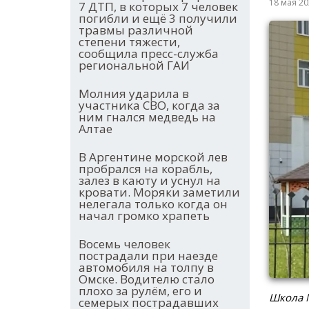
18 мая 2
7 ДТП, в которых 7 человек
погибли и ещё 3 получили
травмы различной
степени тяжести,
сообщила пресс-служба
региональной ГАИ
Молния ударила в
участника СВО, когда за
ним гнался медведь на
Алтае
В Аргентине морской лев
пробрался на корабль,
залез в каюту и уснул на
кровати. Моряки заметили
нелегала только когда он
начал громко храпеть
Восемь человек
пострадали при наезде
автомобиля на толпу в
Омске. Водителю стало
плохо за рулём, его и
Школа 
семерых пострадавших