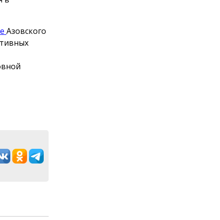
ое
Азовского
ктивных
овной