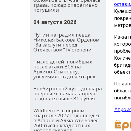
остави
трава, пожар оперативно
потушили
Кулешо
повреж
04 августа 2026
метров
Путин наградил певца
Из-за 
Николая Баскова Орденом
которо
"За заслуги перед
Отечеством" IV степени
пробле
Количе
Число детей, погибших
бригад
после атаки ВСУ на
Архипо-Осиповку,
объект
увеличилось до четырёх
По дан
Внебиржевой курс доллара
област
впервые с начала апреля
погибл
поднялся выше 81 рубля
#прои
Wildberries в первом
квартале 2027 года введёт
в Астане и Алма-Ате более
260 тысяч квадратных
метров складов