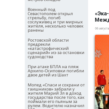
Военный под
«Эка-
Севастополем открыл
стрельбу, погиб
Межд
сослуживец и три мирных
жителя, несколько человек
06 август
ранены
Ростовской области
предрекли
«катастрофический
сценарий» из-за остановки
судоходства
При атаке БПЛА на пляж
Архипо-Осиповки погибли
двое детей из Шахт
Мопед «Спаси и сохрани от
гаишников» забрали у
жителя Марий Эл в доход
государства после того, как
поймали его пьяным за
рулем. Водителю назначил