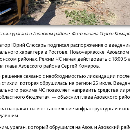
твия урагана в Азовском районе. Фото канала Сергея Комар
атор Юрий Слюсарь подписал распоряжение о введени
ального характера в Ростове, Новочеркасске, Азовском
онском районах. Режим ЧС начал действовать с 18:00 5 а
л глава Азовского района Сергей Комаров.
 решение связано с необходимостью ликвидации посл
а стихии, которая обрушилась на регион 25 июля. Введе
ального режима ЧС позволяет направить средства из р
областного бюджета», — объяснил глава Азовского райо
ва направят на восстановление инфраструктуры и вып
давшим.
им, ураган, который обрушился на Азов и Азовский рай