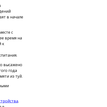
в
дений
вят в начале
месте с
ее время на
й к
питания.
ло высажено
того года
яти из туй.
ьными
стройства
.
я в