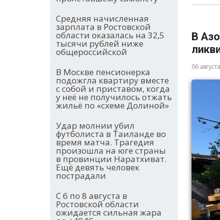
Средняя начисленная
зарплата в Ростовской
области оказалась на 32,5
В Аз
тысячи рублей ниже
ликв
общероссийской
06 август
В Москве пенсионерка
подожгла квартиру вместе
с собой и приставом, когда
у неё не получилось отжать
жильё по «схеме Долиной»
Удар молнии убил
футболиста в Таиланде во
время матча. Трагедия
произошла на юге страны
в провинции Наратхиват.
Ещё девять человек
пострадали
С 6 по 8 августа в
Ростовской области
ожидается сильная жара