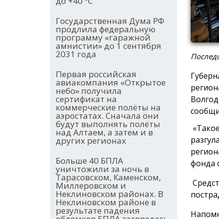
до +40 °С
Государственная Дума РФ
продлила федеральную
программу «гаражной
амнистии» до 1 сентября
2031 года
Последс
Первая российская
Губерн
авиакомпания «Открытое
регион
небо» получила
сертификат на
Волгод
коммерческие полёты на
сообщи
аэростатах. Сначала они
будут выполнять полёты
«Такое
над Алтаем, а затем и в
разгул
других регионах
регион
Больше 40 БПЛА
фонда 
уничтожили за ночь в
Тарасовском, Каменском,
Средст
Миллеровском и
Неклиновском районах. В
постра
Неклиновском районе в
результате падения
Напомн
обломков БПЛА загорелась