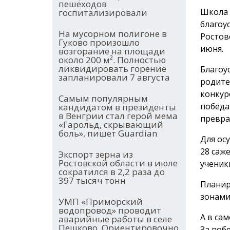
пешеходов
Школа 
госпитализировали
благоу
На мусорном полигоне в
Ростов
Гуково произошло
июня.
возгорание на площади
около 200 м². Полностью
ликвидировать горение
Благоу
запланировали 7 августа
родите
конкур
Самым популярным
победа
кандидатом в президенты
в Венгрии стал герой мема
превра
«Гарольд, скрывающий
боль», пишет Guardian
Для ос
28 саже
Экспорт зерна из
Ростовской области в июле
ученик
сократился в 2,2 раза до
397 тысяч тонн
Планир
зонами
УМП «Приморский
водопровод» проводит
А в са
аварийные работы в селе
Пешково. Ориентировочно
За поб