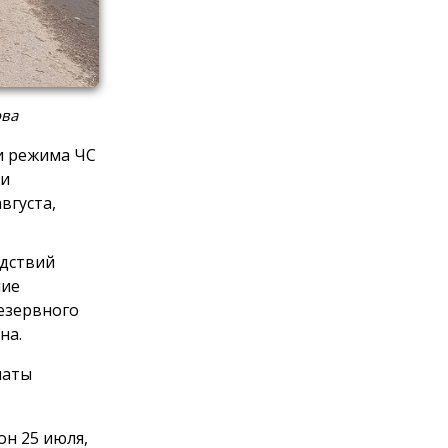
ова
и режима ЧС
 и
вгуста,
едствий
ние
езервного
на.
латы
он 25 июля,