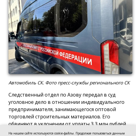
Автомобиль СК. Фото пресс-службы регионального СК
Следственный отдел по Азову передал в суд
уголовное дело в отношении индивидуального
предпринимателя, занимающегося оптовой
торговлей строительных материалов. Его
обвиняют в уклонении от уплаты 3,3 млн рублей
налогов, сообщила пресс-служба регионального
На нашем сайте используются cookie-файлы. Продолжая пользоваться данным