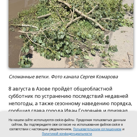
Сломанные ветки. Фото канала Сергея Комарова
8 августа в Азове пройдёт общеобластной
субботник по устранению последствий недавней
непогоды, а также сезонному наведению порядка,
сообщил глава города Иван Головнёв и призвал
горожан присоединиться к большой уборке, одной
На нашем сайте используются cookie-файлы. Продолжая пользоваться данным
из точек которой станет городской пляж.
сайтом, Вы подтверждаете свое согласие на использование файлов cookie в
соответствии с настоящим уведомлением,
Пользовательским соглашением
и
Политикой конфиденциальности
Также участники Дня чистоты будут наводить