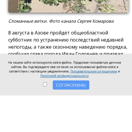
Сломанные ветки. Фото канала Сергея Комарова
8 августа в Азове пройдёт общеобластной
субботник по устранению последствий недавней
непогоды, а также сезонному наведению порядка,
сообщил глава города Иван Головнёв и призвал
горожан присоединиться к большой уборке, одной
На нашем сайте используются cookie-файлы. Продолжая пользоваться данным
из точек которой станет городской пляж.
сайтом, Вы подтверждаете свое согласие на использование файлов cookie в
соответствии с настоящим уведомлением,
Пользовательским соглашением
и
Политикой конфиденциальности
Также участники Дня чистоты будут наводить
порядок в сквере по улице Привокзальной и на
СОГЛАСЕН(НА)
других городских территориях, отметил глава
города.
«Внести свой вклад в общее дело может каждый
неравнодушный азовчанин. Вы можете принять
участие в благоустройстве своих дворовых