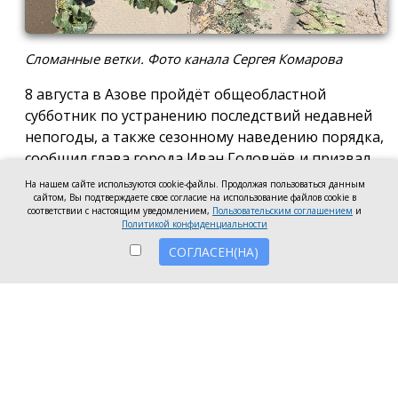
Сломанные ветки. Фото канала Сергея Комарова
8 августа в Азове пройдёт общеобластной
субботник по устранению последствий недавней
непогоды, а также сезонному наведению порядка,
сообщил глава города Иван Головнёв и призвал
горожан присоединиться к большой уборке, одной
На нашем сайте используются cookie-файлы. Продолжая пользоваться данным
сайтом, Вы подтверждаете свое согласие на использование файлов cookie в
из точек которой станет городской пляж.
соответствии с настоящим уведомлением,
Пользовательским соглашением
и
Политикой конфиденциальности
Также участники Дня чистоты будут наводить
СОГЛАСЕН(НА)
порядок в сквере по улице Привокзальной и на
других городских территориях, отметил глава
города.
«Внести свой вклад в общее дело может каждый
неравнодушный азовчанин. Вы можете принять
участие в благоустройстве своих дворовых
территорий или городских общественных