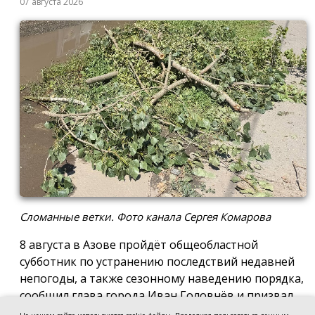
07 августа 2026
Сломанные ветки. Фото канала Сергея Комарова
8 августа в Азове пройдёт общеобластной
субботник по устранению последствий недавней
непогоды, а также сезонному наведению порядка,
сообщил глава города Иван Головнёв и призвал
горожан присоединиться к большой уборке, одной