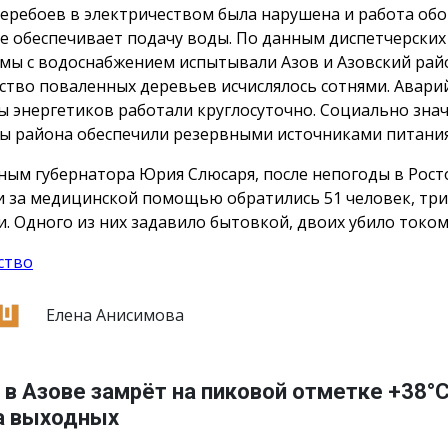
перебоев в электричеством была нарушена и работа об
е обеспечивает подачу воды. По данным диспетчерских 
мы с водоснабжением испытывали Азов и Азовский рай
ство поваленных деревьев исчислялось сотнями. Авар
ы энергетиков работали круглосуточно. Социально зна
ы района обеспечили резервными источниками питания
ным губернатора Юрия Слюсаря, после непогоды в Рост
и за медицинской помощью обратились 51 человек, три
и. Одного из них задавило бытовкой, двоих убило током
ство
Елена Анисимова
в Азове замрёт на пиковой отметке +38°
а выходных