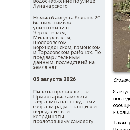
водоснабжение по улице
Луначарского
Ночью 6 августа больше 20
беспилотников
уничтожили в
Чертковском,
Миллеровском,
Шолоховском,
Верхнедонском, Каменском
и Тарасовском районах. По
предварительным
данным, последствий на
земле нет
05 августа 2026
Сломанн
8 авгу
Пилоты пропавшего в
Приангарье самолета
послед
забрались на сопку, сами
сообщи
собрали радиостанцию и
передали свои
к боль
координаты
пролетавшему самолёту
Также 
Привок