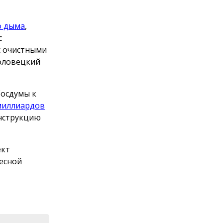
о дыма
,
с
с очистными
оловецкий
осдумы к
миллиардов
онструкцию
ект
есной