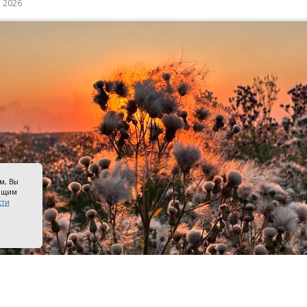
а 2026
ом, Вы
оящим
сти
лох. Фото ruffnews.ru