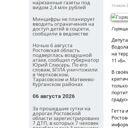
нарезанные газеты под
10 июля 
видом 2,4 млн рублей
Минцифры не планирует
вводить ограничения на
доступ детей в соцсети,
Горящая
сообщили в ведомстве
Депута
Ночью 6 августа
Водола
Ростовская область
на тер
подверглась воздушной
атаке, сообщил губернатор
11 «Б».
Юрий Слюсарь. По его
словам, БПЛА уничтожили
В своё
в Чертковском,
критич
Тарасовском и Матвеево-
Курганском районах
только
портит
06 августа 2026
градус
За прошедшие сутки на
Гетта 
дорогах Ростовской
Ростов
области зарегистрировано
7 ДТП, в которых 7 человек
информ
погибли и ещё 3 получили