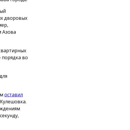
ный
их дворовых
мер,
м Азова
оквартирных
 порядка во
для
рм
оставил
 Кулешовка.
еждениям
секунду,