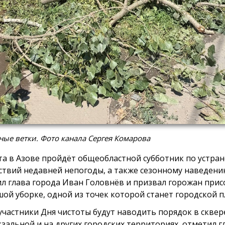
ые ветки. Фото канала Сергея Комарова
ста в Азове пройдёт общеобластной субботник по устра
ствий недавней непогоды, а также сезонному наведени
л глава города Иван Головнёв и призвал горожан при
шой уборке, одной из точек которой станет городской п
участники Дня чистоты будут наводить порядок в сквер
зальной и на других городских территориях, отметил гл