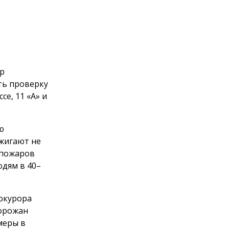
ор
ть проверку
е, 11 «А» и
ю
сжигают не
 пожаров
юдям в 40–
окурора
горожан
меры в