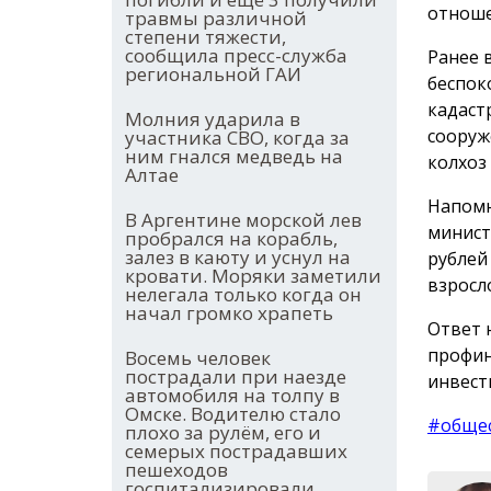
отноше
травмы различной
степени тяжести,
сообщила пресс-служба
Ранее 
региональной ГАИ
беспок
кадаст
Молния ударила в
сооруж
участника СВО, когда за
ним гнался медведь на
колхоз
Алтае
Напомн
В Аргентине морской лев
минист
пробрался на корабль,
залез в каюту и уснул на
рублей
кровати. Моряки заметили
взросл
нелегала только когда он
начал громко храпеть
Ответ 
профин
Восемь человек
пострадали при наезде
инвест
автомобиля на толпу в
Омске. Водителю стало
#обще
плохо за рулём, его и
семерых пострадавших
пешеходов
госпитализировали