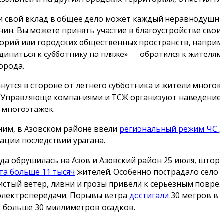
и свой вклад в общее дело может каждый неравнодуш
нин. Вы можете принять участие в благоустройстве сво
орий или городских общественных пространств, напри
диниться к субботнику на пляже» — обратился к жителя
орода.
анутся в стороне от летнего субботника и жители мног
 Управляюще компаниями и ТСЖ организуют наведение
 многоэтажек.
им, в Азовском районе ввели
региональный режим ЧС
ации последствий урагана.
да обрушилась на Азов и Азовский район 25 июля, што
ета больше 11 тысяч
жителей. Особенно пострадало село
стый ветер, ливни и грозы привели к серьёзным повр
электропередачи. Порывы ветра
достигали
30 метров в 
 больше 30 миллиметров осадков.