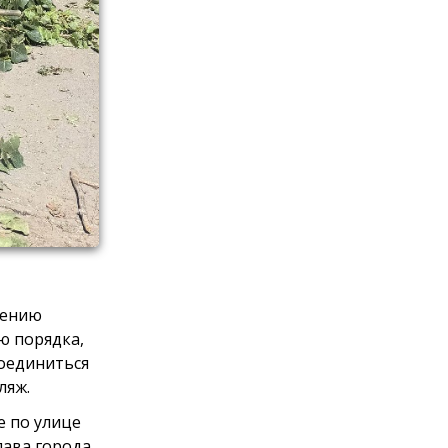
нению
ю порядка,
соединиться
ляж.
е по улице
ава города.