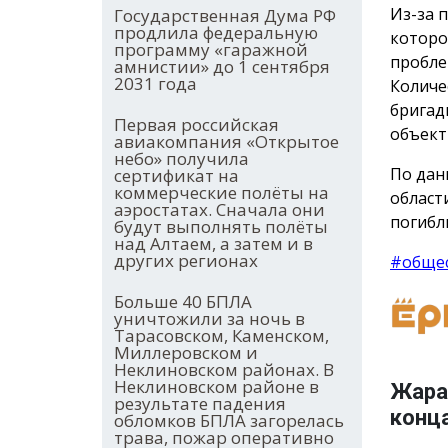
Из-за 
Государственная Дума РФ
продлила федеральную
которо
программу «гаражной
пробле
амнистии» до 1 сентября
2031 года
Количе
бригад
Первая российская
объект
авиакомпания «Открытое
небо» получила
По дан
сертификат на
коммерческие полёты на
област
аэростатах. Сначала они
погибл
будут выполнять полёты
над Алтаем, а затем и в
других регионах
#обще
Больше 40 БПЛА
уничтожили за ночь в
Тарасовском, Каменском,
Миллеровском и
Неклиновском районах. В
Неклиновском районе в
Жара 
результате падения
конц
обломков БПЛА загорелась
трава, пожар оперативно