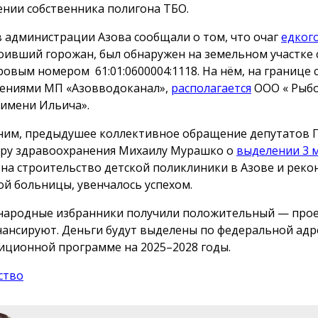
нии собственника полигона ТБО.
в администрации Азова сообщали о том, что очаг
едког
оивший горожан, был обнаружен на земельном участке 
ровым номером 61:01:0600004:1118. На нём, на границе 
ениями МП «Азовводоканал»,
располагается
ООО « Рыб
 имени Ильича».
им, предыдушее коллективное обращение депутатов Г
ру здравоохранения Михаилу Мурашко о
выделении 3 
 на строительство детской поликлиники в Азове и рек
ой больницы, увенчалось успехом.
народные избранники получили положительный — про
ансируют. Деньги будут выделены по федеральной адр
иционной программе на 2025–2028 годы.
ство