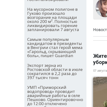
На мусорном полигоне в
Гуково произошло
возгорание на площади
около 200 м². Полностью
ликвидировать горение
запланировали 7 августа
Новост
Самым популярным
кандидатом в президенты
в Венгрии стал герой мема
«Гарольд, скрывающий
боль», пишет Guardian
Жите
убор
Экспорт зерна из
Ростовской области в июле
07 август
сократился в 2,2 раза до
397 тысяч тонн
УМП «Приморский
водопровод» проводит
аварийные работы в селе
Пешково. Ориентировочно
до 12:00 отключено