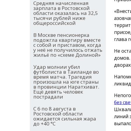
Средняя начисленная
зарплата в Ростовской
«Внест
области оказалась на 32,5
тысячи рублей ниже
азовча
общероссийской
террит
присое
В Москве пенсионерка
глава г
подожгла квартиру вместе
с собой и приставом, когда
у неё не получилось отжать
Не ост
жильё по «схеме Долиной»
домов.
дворах
Удар молнии убил
футболиста в Таиланде во
Напомн
время матча. Трагедия
произошла на юге страны
ликвид
в провинции Наратхиват.
Ещё девять человек
Непого
пострадали
без св
С 6 по 8 августа в
Шквали
Ростовской области
линий 
ожидается сильная жара
выпало
до +40 °С