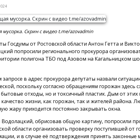
2024
 мусорка. Скрин с видео t.me/azovadmin
ты Госдумы от Ростовской области Антон Гетта и Викт
цкий попросили регионального прокурора организова
ритории полигона ТБО под Азовом на Кагальницком шосс
м запросе в адрес прокурора депутаты назвали ситуаци
еской, поскольку согласно обращениям горожан здесь 
 бытовые отходы, но и токсичный пластик. Дым от этих
 качество жизни, как горожан, так и жителей района. Л
ную жару приходится постоянно закрывать окна.
и Водолацкий, обрисовав общую картину, попросили пр
ской области организовать проверку поступившей от 
ации, и в случае её подтверждения принять законные 