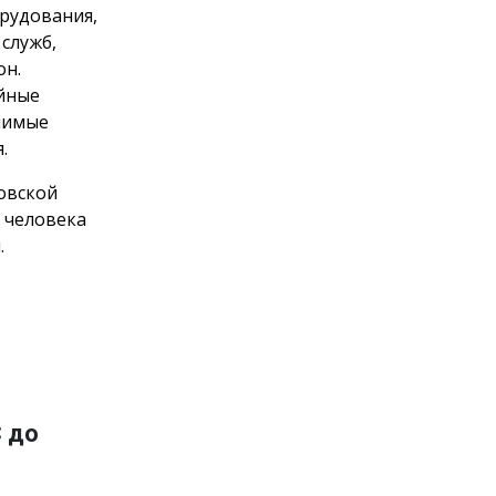
орудования,
служб,
он.
ийные
чимые
.
овской
 человека
.
С до