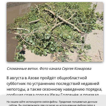
Сломанные ветки. Фото канала Сергея Комарова
8 августа в Азове пройдёт общеобластной
субботник по устранению последствий недавней
непогоды, а также сезонному наведению порядка,
сообщил глава города Иван Головнёв и призвал
горожан присоединиться к большой уборке, одной
На нашем сайте используются cookie-файлы. Продолжая пользоваться данным
сайтом, Вы подтверждаете свое согласие на использование файлов cookie в