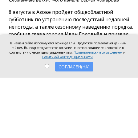
8 августа в Азове пройдёт общеобластной
субботник по устранению последствий недавней
непогоды, а также сезонному наведению порядка,
сообщил глава города Иван Головнёв и призвал
горожан присоединиться к большой уборке, одной
На нашем сайте используются cookie-файлы. Продолжая пользоваться данным
из точек которой станет городской пляж.
сайтом, Вы подтверждаете свое согласие на использование файлов cookie в
соответствии с настоящим уведомлением,
Пользовательским соглашением
и
Политикой конфиденциальности
Также участники Дня чистоты будут наводить
порядок в сквере по улице Привокзальной и на
СОГЛАСЕН(НА)
других городских территориях, отметил глава
города.
«Внести свой вклад в общее дело может каждый
неравнодушный азовчанин. Вы можете принять
участие в благоустройстве своих дворовых
территорий или городских общественных
пространств, например, присоединиться к
субботнику на пляже» — обратился к жителям