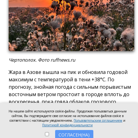
Чертополох. Фото ruffnews.ru
Жара в Азове вышла на пик и обновила годовой
максимум с температурой в тени +38°С. По
прогнозу, знойная погода с сильным порывистым
восточным ветром простоит в городе вплоть до
воскресенья, пока гряда облаков грозового
фронта не перекроет приток солнечного тепла и
На нашем сайте используются cookie-файлы. Продолжая пользоваться данным
столбики термометров медленно не поползут
сайтом, Вы подтверждаете свое согласие на использование файлов cookie в
соответствии с настоящим уведомлением,
Пользовательским соглашением
и
вниз.
Политикой конфиденциальности
СОГЛАСЕН(НА)
Днём 7 августа в Азове ожидается ясная погода,