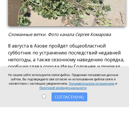
Сломанные ветки. Фото канала Сергея Комарова
8 августа в Азове пройдёт общеобластной
субботник по устранению последствий недавней
непогоды, а также сезонному наведению порядка,
сообщил глава города Иван Головнёв и призвал
горожан присоединиться к большой уборке, одной
На нашем сайте используются cookie-файлы. Продолжая пользоваться данным
из точек которой станет городской пляж.
сайтом, Вы подтверждаете свое согласие на использование файлов cookie в
соответствии с настоящим уведомлением,
Пользовательским соглашением
и
Политикой конфиденциальности
Также участники Дня чистоты будут наводить
порядок в сквере по улице Привокзальной и на
СОГЛАСЕН(НА)
других городских территориях, отметил глава
города.
«Внести свой вклад в общее дело может каждый