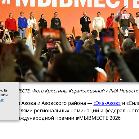
 #МЫВМЕСТЕ. Фото Кристины Кормилицыной / РИА Новости
ом, Вы
оящим
сти
оекта из Азова и Азовского района —
«Эка-Азов»
и «Сил
победителями региональных номинаций и федеральног
нала Международной премии #МЫВМЕСТЕ 2026.
 общественной организации «Эка-Азов» одержал побед
альном этапе в номинации «Устойчивое будущее», пол