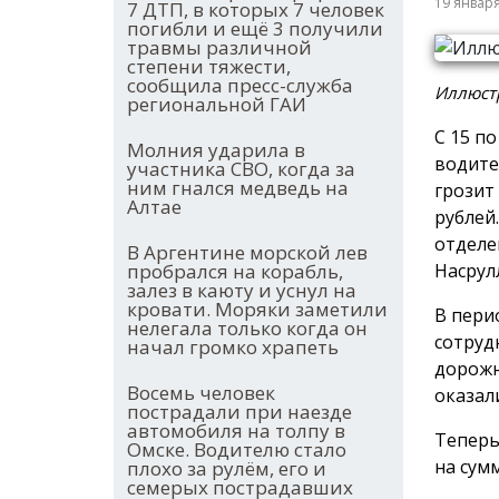
19 январ
7 ДТП, в которых 7 человек
погибли и ещё 3 получили
травмы различной
степени тяжести,
сообщила пресс-служба
Иллюстр
региональной ГАИ
С 15 п
Молния ударила в
водите
участника СВО, когда за
ним гнался медведь на
грозит
Алтае
рублей
отделе
В Аргентине морской лев
Насрул
пробрался на корабль,
залез в каюту и уснул на
кровати. Моряки заметили
В пери
нелегала только когда он
сотруд
начал громко храпеть
дорожн
Восемь человек
оказал
пострадали при наезде
автомобиля на толпу в
Теперь
Омске. Водителю стало
на сумм
плохо за рулём, его и
семерых пострадавших