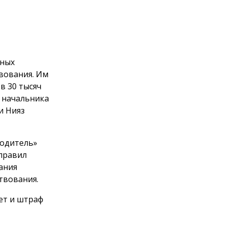
яных
твования. Им
в 30 тысяч
 начальника
и Нияз
водитель»
правил
ания
твования.
лет и штраф