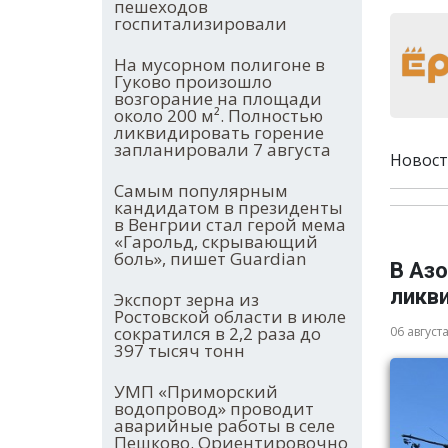
пешеходов
госпитализировали
На мусорном полигоне в
Гуково произошло
возгорание на площади
около 200 м². Полностью
ликвидировать горение
запланировали 7 августа
Новост
Самым популярным
кандидатом в президенты
в Венгрии стал герой мема
«Гарольд, скрывающий
боль», пишет Guardian
В Аз
ликв
Экспорт зерна из
Ростовской области в июле
сократился в 2,2 раза до
06 август
397 тысяч тонн
УМП «Приморский
водопровод» проводит
аварийные работы в селе
Пешково. Ориентировочно