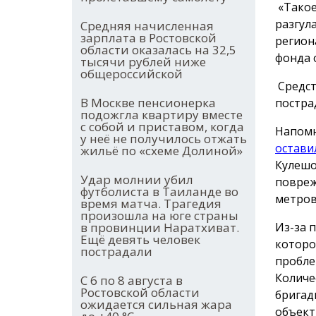
«Такое
разгул
Средняя начисленная
зарплата в Ростовской
регион
области оказалась на 32,5
фонда 
тысячи рублей ниже
общероссийской
Средст
В Москве пенсионерка
постра
подожгла квартиру вместе
с собой и приставом, когда
Напомн
у неё не получилось отжать
остави
жильё по «схеме Долиной»
Кулешо
Удар молнии убил
повреж
футболиста в Таиланде во
метров
время матча. Трагедия
произошла на юге страны
Из-за 
в провинции Наратхиват.
Ещё девять человек
которо
пострадали
пробле
Количе
С 6 по 8 августа в
Ростовской области
бригад
ожидается сильная жара
объект