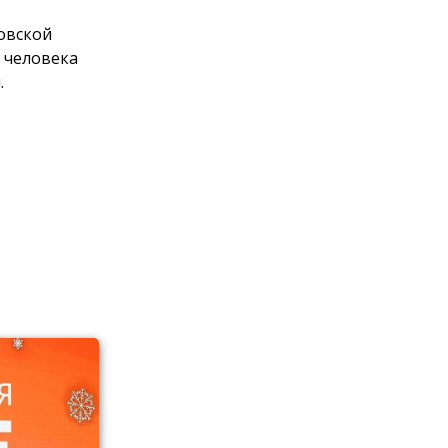
овской
 человека
.