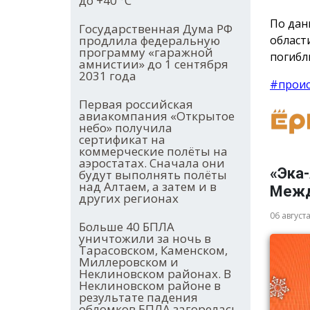
до +40 °С
По дан
Государственная Дума РФ
област
продлила федеральную
программу «гаражной
погибл
амнистии» до 1 сентября
2031 года
#прои
Первая российская
авиакомпания «Открытое
небо» получила
сертификат на
коммерческие полёты на
аэростатах. Сначала они
«Эка-
будут выполнять полёты
над Алтаем, а затем и в
Межд
других регионах
06 август
Больше 40 БПЛА
уничтожили за ночь в
Тарасовском, Каменском,
Миллеровском и
Неклиновском районах. В
Неклиновском районе в
результате падения
обломков БПЛА загорелась