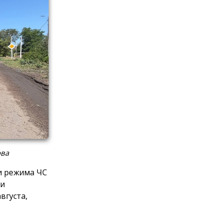
ова
и режима ЧС
 и
вгуста,