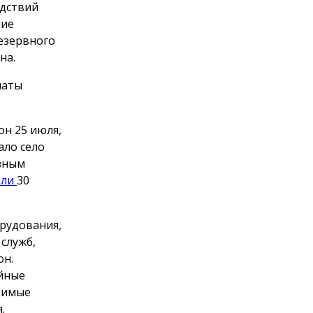
едствий
ние
езервного
на.
латы
он 25 июля,
ало село
ёзным
али
30
орудования,
служб,
он.
ийные
чимые
.