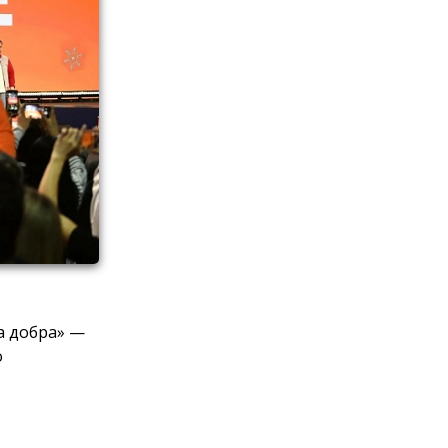
а добра» —
о
у в
учив