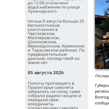
до 12:00 отключено
водоснабжение по улице
Луначарского
Ночью 6 августа больше 20
беспилотников
уничтожили в
Чертковском,
Миллеровском,
Шолоховском,
Верхнедонском, Каменском
и Тарасовском районах. По
предварительным
данным, последствий на
земле нет
05 августа 2026
Последс
Пилоты пропавшего в
Губерн
Приангарье самолета
регион
забрались на сопку, сами
собрали радиостанцию и
Волгод
передали свои
сообщи
координаты
пролетавшему самолёту