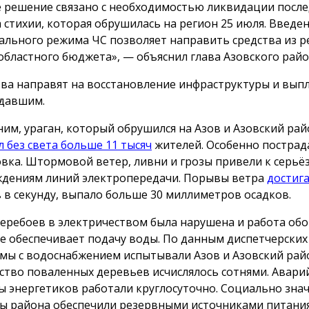
 решение связано с необходимостью ликвидации посл
а стихии, которая обрушилась на регион 25 июля. Введе
ального режима ЧС позволяет направить средства из р
областного бюджета», — объяснил глава Азовского райо
ва направят на восстановление инфраструктуры и вып
давшим.
им, ураган, который обрушился на Азов и Азовский рай
л без света больше 11 тысяч
жителей. Особенно пострад
вка. Штормовой ветер, ливни и грозы привели к серь
дениям линий электропередачи. Порывы ветра
достиг
 в секунду, выпало больше 30 миллиметров осадков.
перебоев в электричеством была нарушена и работа об
е обеспечивает подачу воды. По данным диспетчерских 
мы с водоснабжением испытывали Азов и Азовский рай
ство поваленных деревьев исчислялось сотнями. Авар
ы энергетиков работали круглосуточно. Социально зна
ы района обеспечили резервными источниками питания