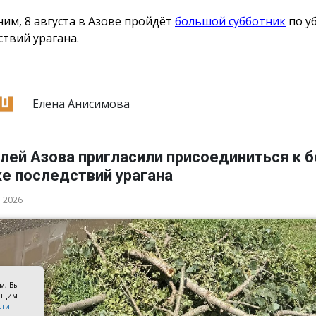
им, 8 августа в Азове пройдёт
большой субботник
по у
ствий урагана.
Елена Анисимова
лей Азова пригласили присоединиться к 
ке последствий урагана
а 2026
ом, Вы
оящим
сти