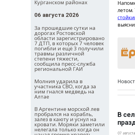
Курганском районах
Напомн
летом.
06 августа 2026
стойки
выясни
За прошедшие сутки на
дорогах Ростовской
области зарегистрировано
7 ДТП, в которых 7 человек
погибли и ещё 3 получили
травмы различной
степени тяжести,
сообщила пресс-служба
региональной ГАИ
Молния ударила в
Новост
участника СВО, когда за
ним гнался медведь на
Алтае
В Аргентине морской лев
пробрался на корабль,
В се
залез в каюту и уснул на
праз
кровати. Моряки заметили
нелегала только когда он
07 август
начал громко храпеть