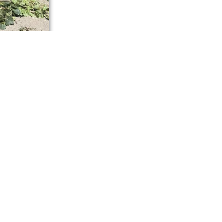
нению
ю порядка,
соединиться
ляж.
е по улице
ава города.