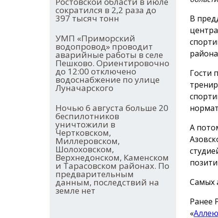
Ростовской области в июле
сократился в 2,2 раза до
397 тысяч тонн
В пред
центра
УМП «Приморский
спорти
водопровод» проводит
района
аварийные работы в селе
Пешково. Ориентировочно
до 12:00 отключено
Гости 
водоснабжение по улице
тренир
Луначарского
спорти
Ночью 6 августа больше 20
нормат
беспилотников
уничтожили в
А пото
Чертковском,
Азовск
Миллеровском,
Шолоховском,
студие
Верхнедонском, Каменском
позити
и Тарасовском районах. По
предварительным
Самых 
данным, последствий на
земле нет
Ранее 
«
Аллею