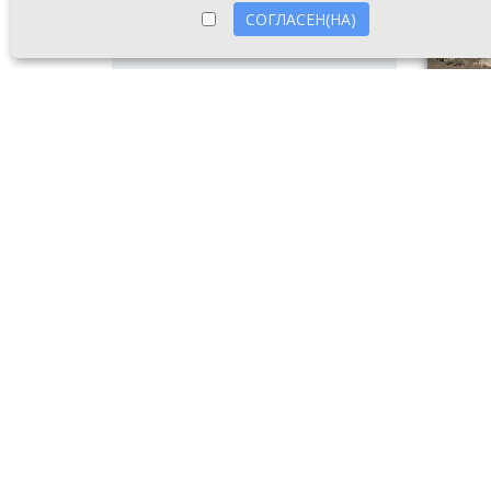
СОГЛАСЕН(НА)
Сломанн
8 авгу
послед
сообщи
к боль
Также 
Привок