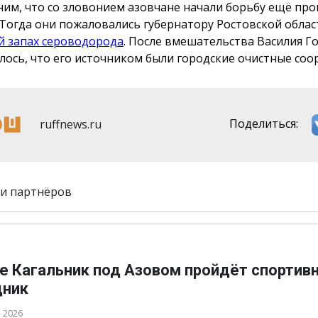
им, что со зловонием азовчане начали борьбу ещё п
 Тогда они пожаловались губернатору Ростовской облас
й запах сероводорода
. После вмешательства Василия Г
лось, что его источником были городские очистные соо
ruffnews.ru
Поделиться:
и партнёров
ле Кагальник под Азовом пройдёт спортив
дник
а 2026