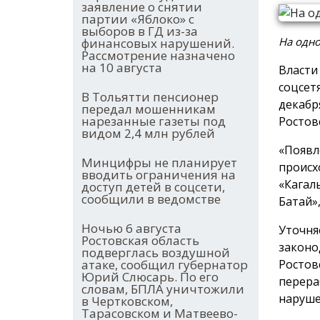
заявление о снятии
партии «Яблоко» с
выборов в ГД из-за
На одно
финансовых нарушений.
Рассмотрение назначено
на 10 августа
Власти
соцсет
В Тольятти пенсионер
декаб
передал мошенникам
нарезанные газеты под
Ростов
видом 2,4 млн рублей
«Появл
Минцифры не планирует
происх
вводить ограничения на
«Кагал
доступ детей в соцсети,
сообщили в ведомстве
Батай»
Ночью 6 августа
Уточня
Ростовская область
законо
подверглась воздушной
Ростов
атаке, сообщил губернатор
Юрий Слюсарь. По его
перера
словам, БПЛА уничтожили
наруше
в Чертковском,
Тарасовском и Матвеево-