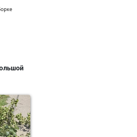
борке
большой