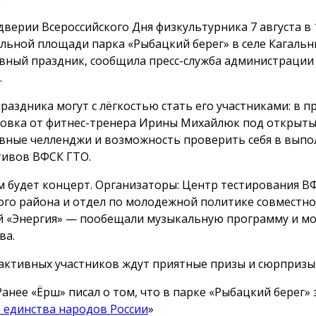
дверии Всероссийского Дня физкультурника 7 августа в 1
льной площади парка «Рыбацкий берег» в селе Кагальн
вный праздник, сообщила пресс-служба администрации
.
праздника могут с лёгкостью стать его участниками: в 
овка от фитнес-тренера Ирины Михайлюк под открыты
вные челленджи и возможность проверить себя в вып
ивов ВФСК ГТО.
м будет концерт. Организаторы: Центр тестирования В
ого района и отдел по молодежной политике совместно 
й «Энергия» — пообещали музыкальную программу и м
ва.
активных участников ждут приятные призы и сюрпризы
Ранее «Ёрш» писал о том, что в парке «Рыбацкий берег»
 единства народов России
»