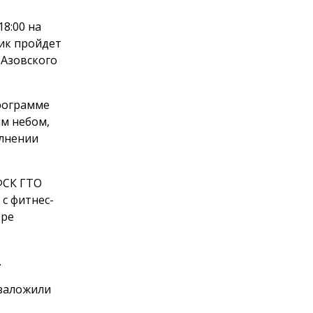
8:00 на
ик пройдет
 Азовского
программе
м небом,
олнении
ФСК ГТО
с фитнес-
оре
.
 заложили