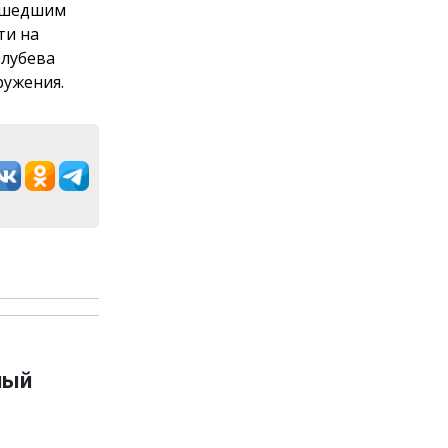
рошедшим
ти на
олубева
ружения.
ный