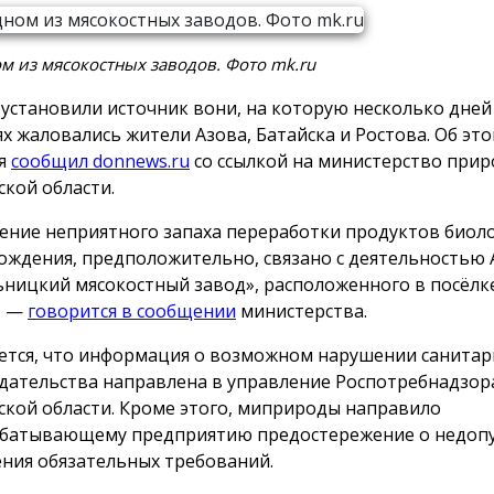
м из мясокостных заводов. Фото mk.ru
 установили источник вони, на которую несколько дней
ях жаловались жители Азова, Батайска и Ростова. Об это
ря
сообщил donnews.ru
со ссылкой на министерство при
ской области.
ение неприятного запаха переработки продуктов биол
ождения, предположительно, связано с деятельностью
ьницкий мясокостный завод», расположенного в посёл
, —
говорится в сообщении
министерства.
ется, что информация о возможном нарушении санитар
дательства направлена в управление Роспотребнадзор
ской области. Кроме этого, миприроды направило
батывающему предприятию предостережение о недоп
ния обязательных требований.