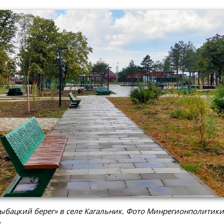
ыбацкий берег» в селе Кагальник. Фото Минрегионполитики
и