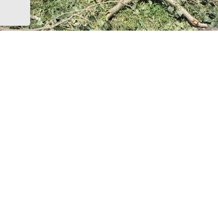
ые ветки. Фото канала Сергея Комарова
ста в Азове пройдёт общеобластной субботник по устра
ствий недавней непогоды, а также сезонному наведени
л глава города Иван Головнёв и призвал горожан при
шой уборке, одной из точек которой станет городской п
участники Дня чистоты будут наводить порядок в сквер
зальной и на других городских территориях, отметил гл