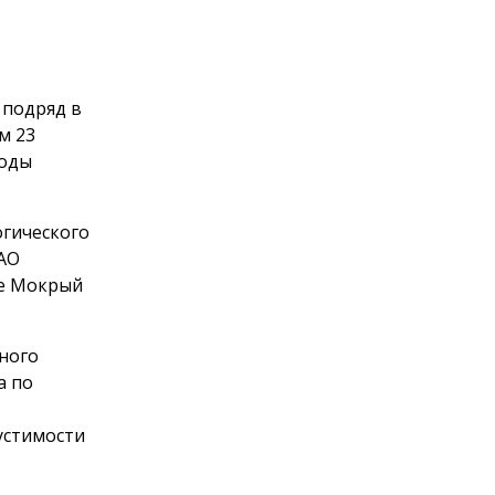
 подряд в
м 23
роды
огического
 АО
ке Мокрый
ного
а по
устимости