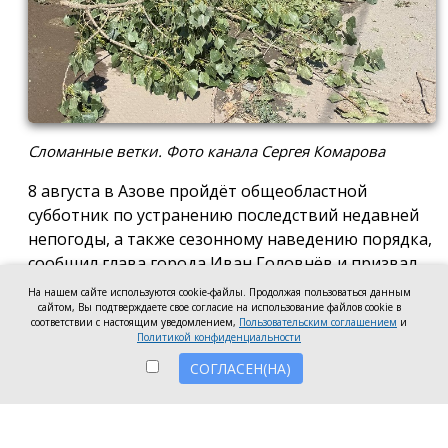
Сломанные ветки. Фото канала Сергея Комарова
8 августа в Азове пройдёт общеобластной
субботник по устранению последствий недавней
непогоды, а также сезонному наведению порядка,
сообщил глава города Иван Головнёв и призвал
горожан присоединиться к большой уборке, одной
На нашем сайте используются cookie-файлы. Продолжая пользоваться данным
сайтом, Вы подтверждаете свое согласие на использование файлов cookie в
из точек которой станет городской пляж.
соответствии с настоящим уведомлением,
Пользовательским соглашением
и
Политикой конфиденциальности
Также участники Дня чистоты будут наводить
СОГЛАСЕН(НА)
порядок в сквере по улице Привокзальной и на
других городских территориях, отметил глава
города.