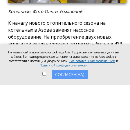
Котельная. Фото Ольги Усмановой
К началу нового отопительного сезона на
котельных в Азове заменят насосное
оборудование. На приобретение двух новых
агрегатов запланировали потратить больше 433
тысяч рублей.
Тендер на закупку
насоса TD100-
На нашем сайте используются cookie-файлы. Продолжая пользоваться данным
33/2, способного перекачивать воду
сайтом, Вы подтверждаете свое согласие на использование файлов cookie в
соответствии с настоящим уведомлением,
Пользовательским соглашением
и
температурой в диапазоне от -15 ℃ до 110 ℃ за
Политикой конфиденциальности
177,4 тысячи рублей, а также горизонтального
СОГЛАСЕН(НА)
насосного агрегата К 290/30 за 255,8 тысяч рублей
ООО «Азовтеплоэнерго» разместило на портале
госзакупок.
Заявки от продавцов принимаются до 17 августа.
Насосы, по условиям проекта контракта, должны
быть поставлены в течение 5 рабочих дней.
Отдельно подчёркивается, что товар должен быть