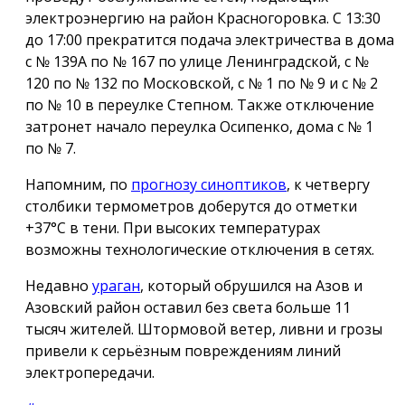
электроэнергию на район Красногоровка. С 13:30
до 17:00 прекратится подача электричества в дома
с № 139А по № 167 по улице Ленинградской, с №
120 по № 132 по Московской, с № 1 по № 9 и с № 2
по № 10 в переулке Степном. Также отключение
затронет начало переулка Осипенко, дома с № 1
по № 7.
Напомним, по
прогнозу синоптиков
, к четвергу
столбики термометров доберутся до отметки
+37°С в тени. При высоких температурах
возможны технологические отключения в сетях.
Недавно
ураган
, который обрушился на Азов и
Азовский район оставил без света больше 11
тысяч жителей. Штормовой ветер, ливни и грозы
привели к серьёзным повреждениям линий
электропередачи.