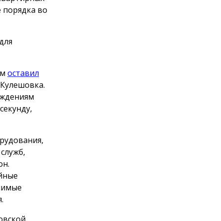
 порядка во
для
рм
оставил
 Кулешовка.
еждениям
секунду,
орудования,
служб,
он.
ийные
чимые
.
овской