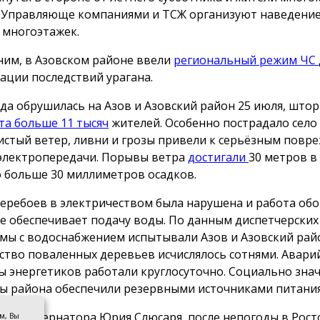
 Управляюще компаниями и ТСЖ организуют наведение
 многоэтажек.
им, в Азовском районе ввели
региональный режим ЧС
ации последствий урагана.
да обрушилась на Азов и Азовский район 25 июля, што
ета больше 11 тысяч
жителей. Особенно пострадало село
стый ветер, ливни и грозы привели к серьёзным повр
электропередачи. Порывы ветра
достигали
30 метров в 
 больше 30 миллиметров осадков.
перебоев в электричеством была нарушена и работа об
е обеспечивает подачу воды. По данным диспетчерских 
мы с водоснабжением испытывали Азов и Азовский рай
ство поваленных деревьев исчислялось сотнями. Авар
ы энергетиков работали круглосуточно. Социально зна
ы района обеспечили резервными источниками питания
ным губернатора Юрия Слюсаря, после непогоды в Рост
ом, Вы