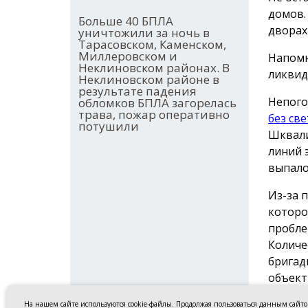
домов.
Больше 40 БПЛА
дворах
уничтожили за ночь в
Тарасовском, Каменском,
Миллеровском и
Напомн
Неклиновском районах. В
ликвид
Неклиновском районе в
результате падения
Непого
обломков БПЛА загорелась
трава, пожар оперативно
без св
потушили
Шквали
линий 
выпало
Из-за 
которо
пробле
Количе
бригад
объект
По дан
На нашем сайте используются cookie-файлы. Продолжая пользоваться данным сайт