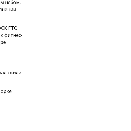
м небом,
олнении
ФСК ГТО
с фитнес-
оре
.
 заложили
борке