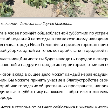
ые ветки. Фото канала Сергея Комарова
ста в Азове пройдёт общеобластной субботник по устра
ствий недавней непогоды, а также сезонному наведени
л глава города Иван Головнёв и призвал горожан при
шой уборке, одной из точек которой станет городской п
участники Дня чистоты будут наводить порядок в сквер
зальной и на других городских территориях, отметил гл
и свой вклад в общее дело может каждый неравнодуш
нин. Вы можете принять участие в благоустройстве сво
орий или городских общественных пространств, напри
диниться к субботнику на пляже» — обратился к жителя
орода.
анутся в стороне от летнего субботника и жители мног