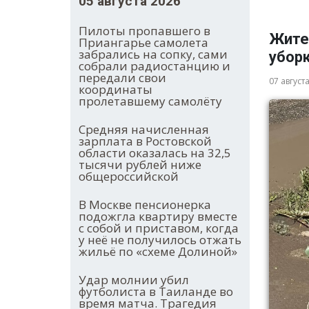
05 августа 2026
Пилоты пропавшего в
Жите
Приангарье самолета
забрались на сопку, сами
убор
собрали радиостанцию и
передали свои
07 август
координаты
пролетавшему самолёту
Средняя начисленная
зарплата в Ростовской
области оказалась на 32,5
тысячи рублей ниже
общероссийской
В Москве пенсионерка
подожгла квартиру вместе
с собой и приставом, когда
у неё не получилось отжать
жильё по «схеме Долиной»
Удар молнии убил
футболиста в Таиланде во
время матча. Трагедия