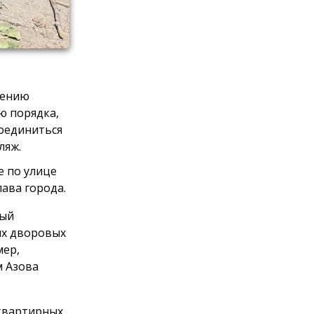
нению
ю порядка,
соединиться
ляж.
е по улице
ава города.
ный
их дворовых
мер,
м Азова
оквартирных