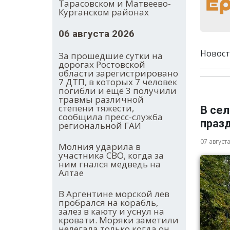
Тарасовском и Матвеево-
Курганском районах
06 августа 2026
Новост
За прошедшие сутки на
дорогах Ростовской
области зарегистрировано
7 ДТП, в которых 7 человек
погибли и ещё 3 получили
травмы различной
степени тяжести,
В се
сообщила пресс-служба
праз
региональной ГАИ
07 август
Молния ударила в
участника СВО, когда за
ним гнался медведь на
Алтае
В Аргентине морской лев
пробрался на корабль,
залез в каюту и уснул на
кровати. Моряки заметили
нелегала только когда он