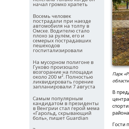
начал громко храпеть
Восемь человек
пострадали при наезде
автомобиля на толпу в
Омске. Водителю стало
плохо за рулём, его и
семерых пострадавших
пешеходов
госпитализировали
На мусорном полигоне в
Гуково произошло
возгорание на площади
Парк «Р
около 200 м². Полностью
област
ликвидировать горение
запланировали 7 августа
В пред
Самым популярным
центра
кандидатом в президенты
спорти
в Венгрии стал герой мема
района
«Гарольд, скрывающий
боль», пишет Guardian
Гости 