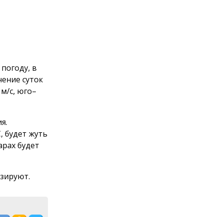
 погоду, в
чение суток
м/с, юго–
я.
, будет жуть
арах будет
зируют.