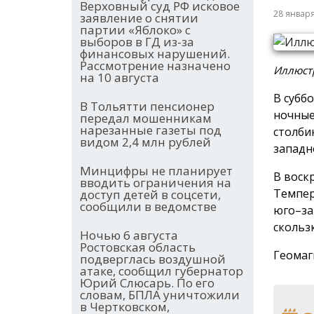
Верховный суд РФ исковое
28 январ
заявление о снятии
партии «Яблоко» с
выборов в ГД из-за
финансовых нарушений.
Рассмотрение назначено
Иллюст
на 10 августа
В субб
В Тольятти пенсионер
ночные
передал мошенникам
нарезанные газеты под
столби
видом 2,4 млн рублей
западн
Минцифры не планирует
В воск
вводить ограничения на
Темпер
доступ детей в соцсети,
сообщили в ведомстве
юго–за
скольз
Ночью 6 августа
Ростовская область
Геомаг
подверглась воздушной
атаке, сообщил губернатор
Юрий Слюсарь. По его
словам, БПЛА уничтожили
в Чертковском,