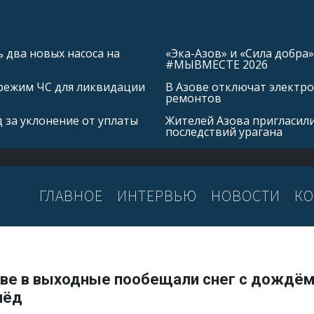
 два новых насоса на
«Эка-Азов» и «Сила добр
#МЫВМЕСТЕ 2026
режим ЧС для ликвидации
В Азове отключат электро
ремонтов
 за уклонение от уплаты
Жителей Азова пригласил
последствий урагана
ГЛАВНОЕ
ИНТЕРВЬЮ
НОВОСТИ
КО
ове в выходные пообещали снег с дождём
лёд