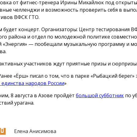
овка от фитнес-тренера Ирины Михайлюк под открыты
вные челленджи и возможность проверить себя в вып
ивов ВФСК ГТО.
м будет концерт. Организаторы: Центр тестирования В
ого района и отдел по молодежной политике совместно 
й «Энергия» — пообещали музыкальную программу и м
ва.
активных участников ждут приятные призы и сюрпризы
Ранее «Ёрш» писал о том, что в парке «Рыбацкий берег»
 единства народов России
»
им, 8 августа в Азове пройдёт
большой субботник
по у
ствий урагана.
Елена Анисимова