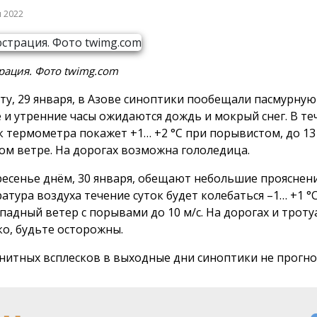
я 2022
рация. Фото twimg.com
оту, 29 января, в Азове синоптики пообещали пасмурную
 и утренние часы ожидаются дождь и мокрый снег. В те
к термометра покажет +1… +2 °С при порывистом, до 13 
ом ветре. На дорогах возможна гололедица.
ресенье днём, 30 января, обещают небольшие прояснени
атура воздуха течение суток будет колебаться –1… +1 °С
падный ветер с порывами до 10 м/с. На дорогах и троту
ко, будьте осторожны.
нитных всплесков в выходные дни синоптики не прогно