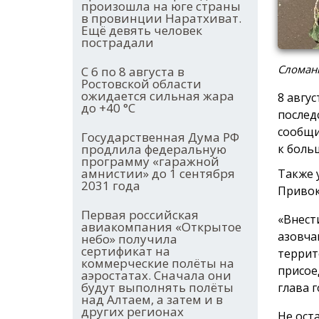
произошла на юге страны
в провинции Наратхиват.
Ещё девять человек
пострадали
Сломанн
С 6 по 8 августа в
Ростовской области
ожидается сильная жара
8 авгу
до +40 °С
послед
сообщи
Государственная Дума РФ
продлила федеральную
к боль
программу «гаражной
амнистии» до 1 сентября
Также 
2031 года
Привок
Первая российская
«Внест
авиакомпания «Открытое
азовча
небо» получила
сертификат на
террит
коммерческие полёты на
присое
аэростатах. Сначала они
будут выполнять полёты
глава г
над Алтаем, а затем и в
других регионах
Не ост