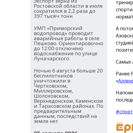
Экспорт зерна из
тренир
Ростовской области в июле
спорти
сократился в 2,2 раза до
397 тысяч тонн
нормат
УМП «Приморский
А пото
водопровод» проводит
Азовск
аварийные работы в селе
студие
Пешково. Ориентировочно
до 12:00 отключено
позити
водоснабжение по улице
Луначарского
Самых 
Ночью 6 августа больше 20
Ранее 
беспилотников
уничтожили в
«
Аллею
Чертковском,
Миллеровском,
Напомн
Шолоховском,
послед
Верхнедонском, Каменском
и Тарасовском районах. По
предварительным
#спорт
данным, последствий на
земле нет