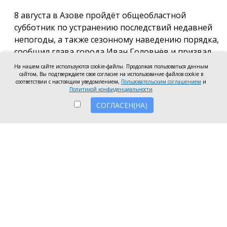
8 августа в Азове пройдёт общеобластной
субботник по устранению последствий недавней
непогоды, а также сезонному наведению порядка,
сообщил глава города Иван Головнёв и призвал
горожан присоединиться к большой уборке, одной
На нашем сайте используются cookie-файлы. Продолжая пользоваться данным
сайтом, Вы подтверждаете свое согласие на использование файлов cookie в
из точек которой станет городской пляж.
соответствии с настоящим уведомлением,
Пользовательским соглашением
и
Политикой конфиденциальности
Также участники Дня чистоты будут наводить
СОГЛАСЕН(НА)
порядок в сквере по улице Привокзальной и на
других городских территориях, отметил глава
города.
«Внести свой вклад в общее дело может каждый
неравнодушный азовчанин. Вы можете принять
участие в благоустройстве своих дворовых
территорий или городских общественных
пространств, например, присоединиться к
субботнику на пляже» — обратился к жителям
Азова глава города.