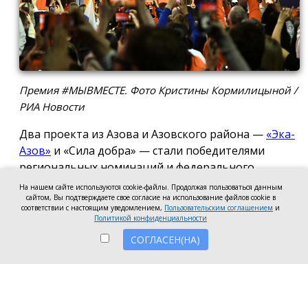
Премия #МЫВМЕСТЕ. Фото Кристины Кормилицыной /
РИА Новости
Два проекта из Азова и Азовского района —
«Эка-
Азов»
и «Сила добра» — стали победителями
региональных номинаций и федерального
полуфинала Международной премии #МЫВМЕСТЕ
На нашем сайте используются cookie-файлы. Продолжая пользоваться данным
сайтом, Вы подтверждаете свое согласие на использование файлов cookie в
2026.
соответствии с настоящим уведомлением,
Пользовательским соглашением
и
Политикой конфиденциальности
Проект общественной организации «Эка-Азов»
СОГЛАСЕН(НА)
одержал победу в региональном этапе в
номинации «Устойчивое будущее», получив
награды в двух категориях: «Личность» и «НКО и
проекты».