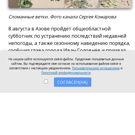
Сломанные ветки. Фото канала Сергея Комарова
8 августа в Азове пройдёт общеобластной
субботник по устранению последствий недавней
непогоды, а также сезонному наведению порядка,
сообщил глава города Иван Головнёв и призвал
горожан присоединиться к большой уборке, одной
На нашем сайте используются cookie-файлы. Продолжая пользоваться данным
из точек которой станет городской пляж.
сайтом, Вы подтверждаете свое согласие на использование файлов cookie в
соответствии с настоящим уведомлением,
Пользовательским соглашением
и
Политикой конфиденциальности
Также участники Дня чистоты будут наводить
порядок в сквере по улице Привокзальной и на
СОГЛАСЕН(НА)
других городских территориях, отметил глава
города.
«Внести свой вклад в общее дело может каждый
неравнодушный азовчанин. Вы можете принять
участие в благоустройстве своих дворовых
территорий или городских общественных