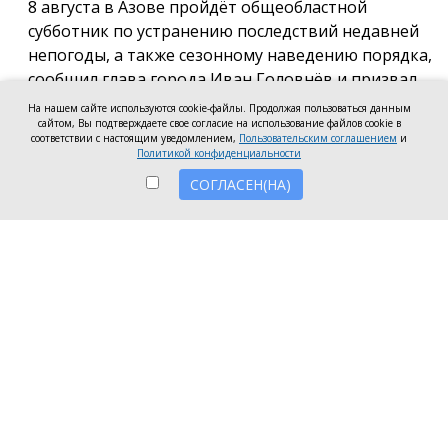
8 августа в Азове пройдёт общеобластной
субботник по устранению последствий недавней
непогоды, а также сезонному наведению порядка,
сообщил глава города Иван Головнёв и призвал
горожан присоединиться к большой уборке, одной
На нашем сайте используются cookie-файлы. Продолжая пользоваться данным
из точек которой станет городской пляж.
сайтом, Вы подтверждаете свое согласие на использование файлов cookie в
соответствии с настоящим уведомлением,
Пользовательским соглашением
и
Политикой конфиденциальности
Также участники Дня чистоты будут наводить
порядок в сквере по улице Привокзальной и на
СОГЛАСЕН(НА)
других городских территориях, отметил глава
города.
«Внести свой вклад в общее дело может каждый
неравнодушный азовчанин. Вы можете принять
участие в благоустройстве своих дворовых
территорий или городских общественных
пространств, например, присоединиться к
субботнику на пляже» — обратился к жителям
Азова глава города.