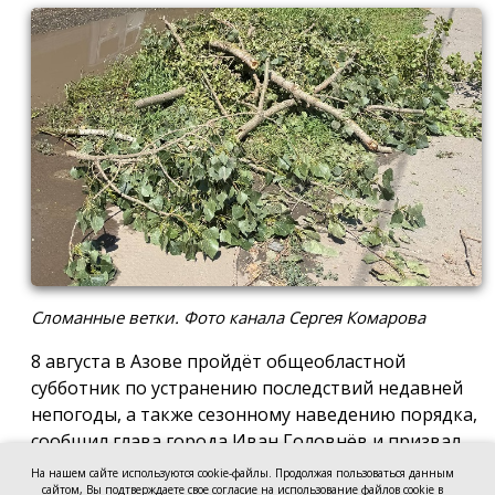
Сломанные ветки. Фото канала Сергея Комарова
8 августа в Азове пройдёт общеобластной
субботник по устранению последствий недавней
непогоды, а также сезонному наведению порядка,
сообщил глава города Иван Головнёв и призвал
горожан присоединиться к большой уборке, одной
На нашем сайте используются cookie-файлы. Продолжая пользоваться данным
из точек которой станет городской пляж.
сайтом, Вы подтверждаете свое согласие на использование файлов cookie в