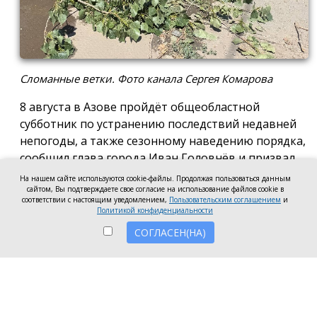
Сломанные ветки. Фото канала Сергея Комарова
8 августа в Азове пройдёт общеобластной
субботник по устранению последствий недавней
непогоды, а также сезонному наведению порядка,
сообщил глава города Иван Головнёв и призвал
горожан присоединиться к большой уборке, одной
На нашем сайте используются cookie-файлы. Продолжая пользоваться данным
из точек которой станет городской пляж.
сайтом, Вы подтверждаете свое согласие на использование файлов cookie в
соответствии с настоящим уведомлением,
Пользовательским соглашением
и
Политикой конфиденциальности
Также участники Дня чистоты будут наводить
порядок в сквере по улице Привокзальной и на
СОГЛАСЕН(НА)
других городских территориях, отметил глава
города.
«Внести свой вклад в общее дело может каждый
неравнодушный азовчанин. Вы можете принять