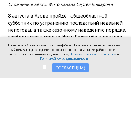
Сломанные ветки. Фото канала Сергея Комарова
8 августа в Азове пройдёт общеобластной
субботник по устранению последствий недавней
непогоды, а также сезонному наведению порядка,
сообщил глава города Иван Головнёв и призвал
горожан присоединиться к большой уборке, одной
На нашем сайте используются cookie-файлы. Продолжая пользоваться данным
сайтом, Вы подтверждаете свое согласие на использование файлов cookie в
из точек которой станет городской пляж.
соответствии с настоящим уведомлением,
Пользовательским соглашением
и
Политикой конфиденциальности
Также участники Дня чистоты будут наводить
СОГЛАСЕН(НА)
порядок в сквере по улице Привокзальной и на
других городских территориях, отметил глава
города.
«Внести свой вклад в общее дело может каждый
неравнодушный азовчанин. Вы можете принять
участие в благоустройстве своих дворовых
территорий или городских общественных
пространств, например, присоединиться к
субботнику на пляже» — обратился к жителям