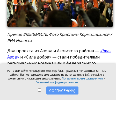
Премия #МЫВМЕСТЕ. Фото Кристины Кормилицыной /
РИА Новости
Два проекта из Азова и Азовского района —
«Эка-
Азов»
и «Сила добра» — стали победителями
региональных номинаций и федерального
полуфинала Международной премии #МЫВМЕСТЕ
На нашем сайте используются cookie-файлы. Продолжая пользоваться данным
2026.
сайтом, Вы подтверждаете свое согласие на использование файлов cookie в
соответствии с настоящим уведомлением,
Пользовательским соглашением
и
Политикой конфиденциальности
Проект общественной организации «Эка-Азов»
СОГЛАСЕН(НА)
одержал победу в региональном этапе в
номинации «Устойчивое будущее», получив
награды в двух категориях: «Личность» и «НКО и
проекты».