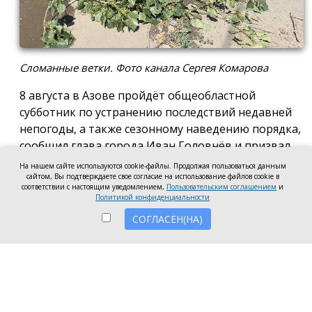
Сломанные ветки. Фото канала Сергея Комарова
8 августа в Азове пройдёт общеобластной
субботник по устранению последствий недавней
непогоды, а также сезонному наведению порядка,
сообщил глава города Иван Головнёв и призвал
горожан присоединиться к большой уборке, одной
На нашем сайте используются cookie-файлы. Продолжая пользоваться данным
из точек которой станет городской пляж.
сайтом, Вы подтверждаете свое согласие на использование файлов cookie в
соответствии с настоящим уведомлением,
Пользовательским соглашением
и
Политикой конфиденциальности
Также участники Дня чистоты будут наводить
порядок в сквере по улице Привокзальной и на
СОГЛАСЕН(НА)
других городских территориях, отметил глава
города.
«Внести свой вклад в общее дело может каждый
неравнодушный азовчанин. Вы можете принять