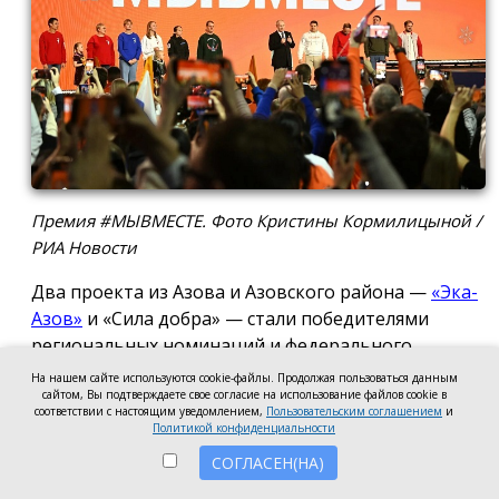
Премия #МЫВМЕСТЕ. Фото Кристины Кормилицыной /
РИА Новости
Два проекта из Азова и Азовского района —
«Эка-
Азов»
и «Сила добра» — стали победителями
региональных номинаций и федерального
полуфинала Международной премии #МЫВМЕСТЕ
На нашем сайте используются cookie-файлы. Продолжая пользоваться данным
2026.
сайтом, Вы подтверждаете свое согласие на использование файлов cookie в
соответствии с настоящим уведомлением,
Пользовательским соглашением
и
Политикой конфиденциальности
Проект общественной организации «Эка-Азов»
СОГЛАСЕН(НА)
одержал победу в региональном этапе в
номинации «Устойчивое будущее», получив