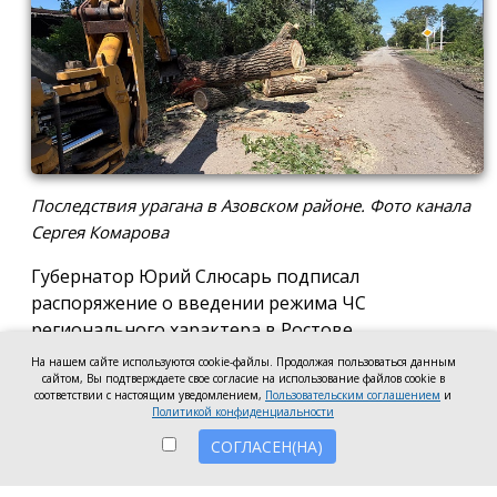
Последствия урагана в Азовском районе. Фото канала
Сергея Комарова
Губернатор Юрий Слюсарь подписал
распоряжение о введении режима ЧС
регионального характера в Ростове,
Новочеркасске, Азовском и Волгодонском
На нашем сайте используются cookie-файлы. Продолжая пользоваться данным
районах. Режим ЧС начал действовать с 18:00 5
сайтом, Вы подтверждаете свое согласие на использование файлов cookie в
соответствии с настоящим уведомлением,
Пользовательским соглашением
и
августа, сообщил глава Азовского района Сергей
Политикой конфиденциальности
Комаров.
СОГЛАСЕН(НА)
«Такое решение связано с необходимостью