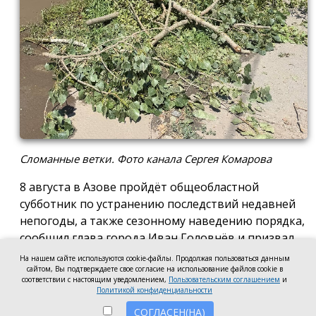
Сломанные ветки. Фото канала Сергея Комарова
8 августа в Азове пройдёт общеобластной
субботник по устранению последствий недавней
непогоды, а также сезонному наведению порядка,
сообщил глава города Иван Головнёв и призвал
горожан присоединиться к большой уборке, одной
На нашем сайте используются cookie-файлы. Продолжая пользоваться данным
из точек которой станет городской пляж.
сайтом, Вы подтверждаете свое согласие на использование файлов cookie в
соответствии с настоящим уведомлением,
Пользовательским соглашением
и
Политикой конфиденциальности
Также участники Дня чистоты будут наводить
порядок в сквере по улице Привокзальной и на
СОГЛАСЕН(НА)