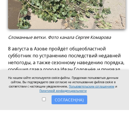
Сломанные ветки. Фото канала Сергея Комарова
8 августа в Азове пройдёт общеобластной
субботник по устранению последствий недавней
непогоды, а также сезонному наведению порядка,
сообщил глава города Иван Головнёв и призвал
горожан присоединиться к большой уборке, одной
На нашем сайте используются cookie-файлы. Продолжая пользоваться данным
из точек которой станет городской пляж.
сайтом, Вы подтверждаете свое согласие на использование файлов cookie в
соответствии с настоящим уведомлением,
Пользовательским соглашением
и
Политикой конфиденциальности
Также участники Дня чистоты будут наводить
порядок в сквере по улице Привокзальной и на
СОГЛАСЕН(НА)
других городских территориях, отметил глава
города.
«Внести свой вклад в общее дело может каждый