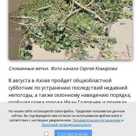
Сломанные ветки. Фото канала Сергея Комарова
8 августа в Азове пройдёт общеобластной
субботник по устранению последствий недавней
непогоды, а также сезонному наведению порядка,
сообщил глава города Иван Головнёв и призвал
горожан присоединиться к большой уборке, одной
На нашем сайте используются cookie-файлы. Продолжая пользоваться данным
из точек которой станет городской пляж.
сайтом, Вы подтверждаете свое согласие на использование файлов cookie в
соответствии с настоящим уведомлением,
Пользовательским соглашением
и
Политикой конфиденциальности
Также участники Дня чистоты будут наводить
порядок в сквере по улице Привокзальной и на
СОГЛАСЕН(НА)