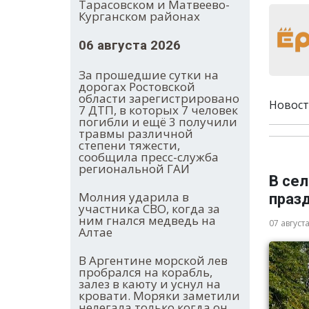
Тарасовском и Матвеево-
Курганском районах
06 августа 2026
За прошедшие сутки на
дорогах Ростовской
области зарегистрировано
Новост
7 ДТП, в которых 7 человек
погибли и ещё 3 получили
травмы различной
степени тяжести,
сообщила пресс-служба
региональной ГАИ
В се
Молния ударила в
праз
участника СВО, когда за
ним гнался медведь на
07 август
Алтае
В Аргентине морской лев
пробрался на корабль,
залез в каюту и уснул на
кровати. Моряки заметили
нелегала только когда он