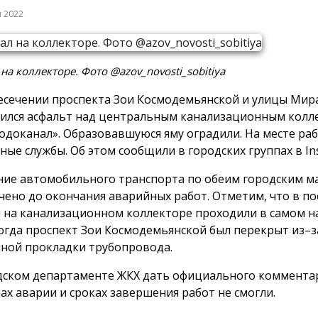
я 2022
на коллекторе. Фото @azov_novosti_sobitiya
есечении проспекта Зои Космодемьянской и улицы Мира
ился асфальт над центральным канализационным кол
одоканал». Образовавшуюся яму оградили. На месте ра
ные службы. Об этом сообщили в городских группах в In
ие автомобильного транспорта по обеим городским м
чено до окончания аварийных работ. Отметим, что в по
 на канализационном коллекторе проходили в самом н
Тогда проспект Зои Космодемьянской был перекрыт из–з
ной прокладки трубопровода.
дском департаменте ЖКХ дать официального коммента
ах аварии и сроках завершения работ не смогли.