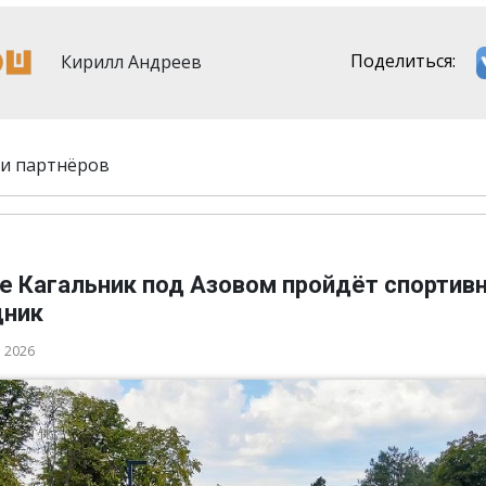
Кирилл Андреев
Поделиться:
и партнёров
ле Кагальник под Азовом пройдёт спортив
дник
а 2026