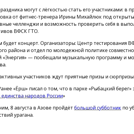
праздника могут с лёгкостью стать его участниками: в 
овка от фитнес-тренера Ирины Михайлюк под открыты
вные челленджи и возможность проверить себя в вып
ивов ВФСК ГТО.
м будет концерт. Организаторы: Центр тестирования В
ого района и отдел по молодежной политике совместно 
й «Энергия» — пообещали музыкальную программу и м
ва.
активных участников ждут приятные призы и сюрпризы
Ранее «Ёрш» писал о том, что в парке «Рыбацкий берег»
 единства народов России
»
им, 8 августа в Азове пройдёт
большой субботник
по у
ствий урагана.