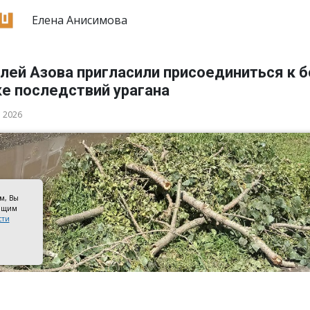
Елена Анисимова
лей Азова пригласили присоединиться к 
ке последствий урагана
а 2026
ом, Вы
оящим
сти