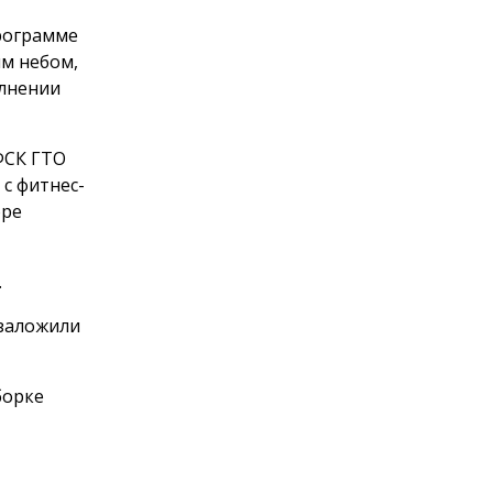
программе
м небом,
олнении
ФСК ГТО
с фитнес-
оре
.
 заложили
борке