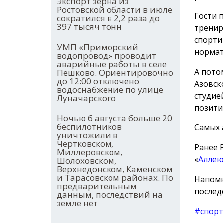
Экспорт зерна из
Ростовской области в июле
Гости 
сократился в 2,2 раза до
397 тысяч тонн
тренир
спорти
УМП «Приморский
нормат
водопровод» проводит
аварийные работы в селе
А пото
Пешково. Ориентировочно
до 12:00 отключено
Азовск
водоснабжение по улице
студие
Луначарского
позити
Ночью 6 августа больше 20
беспилотников
Самых 
уничтожили в
Чертковском,
Ранее 
Миллеровском,
«
Аллею
Шолоховском,
Верхнедонском, Каменском
и Тарасовском районах. По
Напомн
предварительным
послед
данным, последствий на
земле нет
#спорт