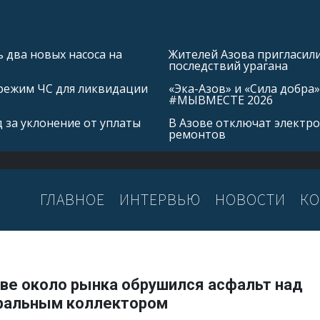
 два новых насоса на
Жителей Азова пригласил
последствий урагана
режим ЧС для ликвидации
«Эка-Азов» и «Сила добр
#МЫВМЕСТЕ 2026
 за уклонение от уплаты
В Азове отключат электро
ремонтов
ГЛАВНОЕ
ИНТЕРВЬЮ
НОВОСТИ
КО
ове около рынка обрушился асфальт над
ральным коллектором