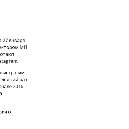
 27 января
лектором МП
ботают
stagram.
агистралям
следний раз
ачале 2016
а
рия о