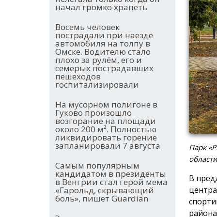
начал громко храпеть
Восемь человек
пострадали при наезде
автомобиля на толпу в
Омске. Водителю стало
плохо за рулём, его и
семерых пострадавших
пешеходов
госпитализировали
На мусорном полигоне в
Гуково произошло
возгорание на площади
около 200 м². Полностью
ликвидировать горение
запланировали 7 августа
Парк «Р
област
Самым популярным
кандидатом в президенты
В пред
в Венгрии стал герой мема
центра
«Гарольд, скрывающий
боль», пишет Guardian
спорти
района