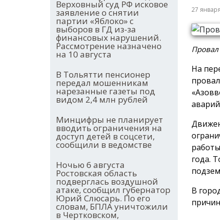
Верховный суд РФ исковое
27 январ
заявление о снятии
партии «Яблоко» с
выборов в ГД из-за
финансовых нарушений.
Рассмотрение назначено
Провал 
на 10 августа
На пер
В Тольятти пенсионер
провал
передал мошенникам
нарезанные газеты под
«Азовв
видом 2,4 млн рублей
аварий
Минцифры не планирует
Движен
вводить ограничения на
ограни
доступ детей в соцсети,
сообщили в ведомстве
работы
года. 
Ночью 6 августа
подзем
Ростовская область
подверглась воздушной
атаке, сообщил губернатор
В горо
Юрий Слюсарь. По его
причин
словам, БПЛА уничтожили
в Чертковском,