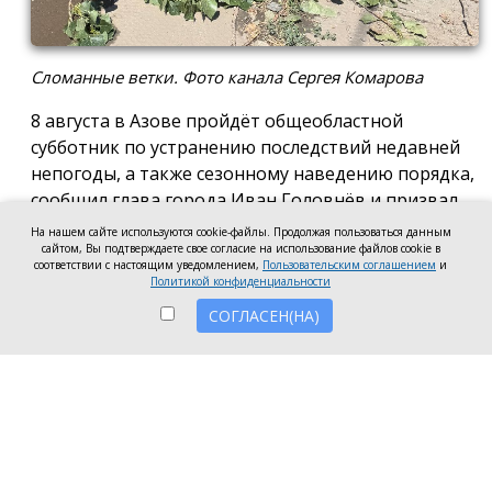
Сломанные ветки. Фото канала Сергея Комарова
8 августа в Азове пройдёт общеобластной
субботник по устранению последствий недавней
непогоды, а также сезонному наведению порядка,
сообщил глава города Иван Головнёв и призвал
горожан присоединиться к большой уборке, одной
На нашем сайте используются cookie-файлы. Продолжая пользоваться данным
сайтом, Вы подтверждаете свое согласие на использование файлов cookie в
из точек которой станет городской пляж.
соответствии с настоящим уведомлением,
Пользовательским соглашением
и
Политикой конфиденциальности
Также участники Дня чистоты будут наводить
СОГЛАСЕН(НА)
порядок в сквере по улице Привокзальной и на
других городских территориях, отметил глава
города.
«Внести свой вклад в общее дело может каждый
неравнодушный азовчанин. Вы можете принять
участие в благоустройстве своих дворовых