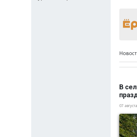
Новост
В се
праз
07 август