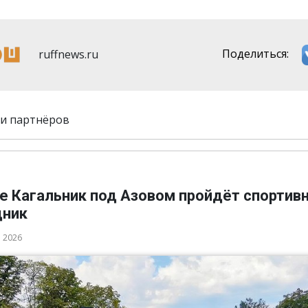
ruffnews.ru
Поделиться:
и партнёров
ле Кагальник под Азовом пройдёт спортив
дник
а 2026