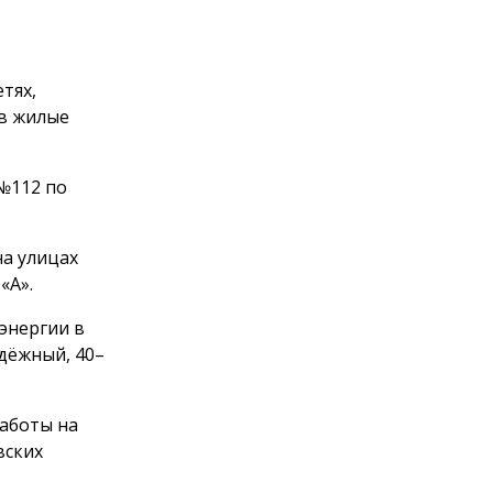
тях,
в жилые
 №112 по
на улицах
 «А».
оэнергии в
адёжный, 40–
работы на
вских