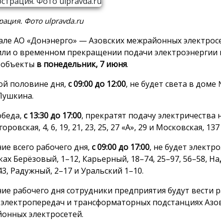
ация. Фото ulpravda.ru
але АО «Донэнерго» — Азовских межрайонных электросе
ли о временном прекращении подачи электроэнергии 
 объекты
в понедельник, 7 июня
.
ой половине дня,
с 09:00 до 12:00
, не будет света в доме
Пушкина.
обеда,
с 13:30 до 17:00
, прекратят подачу электричества 
оровская, 4, 6, 19, 21, 23, 25, 27 «А», 29 и Московская, 137
ние всего рабочего дня,
с 09:00 до 17:00
, не будет электр
ках Берёзовый, 1–12, Карьерный, 18–74, 25–97, 56–58, Н
43, Радужный, 2–17 и Уральский 1–10.
ние рабочего дня сотрудники предприятия будут вести 
 электропередач и трансформаторных подстанциях Азо
онных электросетей.