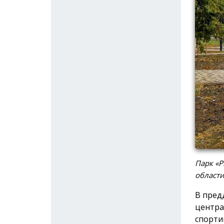
Парк «Р
област
В пред
центра
спорти