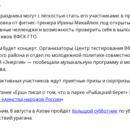
.
праздника могут с лёгкостью стать его участниками: в 
овка от фитнес-тренера Ирины Михайлюк под открыты
вные челленджи и возможность проверить себя в вып
ивов ВФСК ГТО.
м будет концерт. Организаторы: Центр тестирования В
ого района и отдел по молодежной политике совместно 
й «Энергия» — пообещали музыкальную программу и м
ва.
активных участников ждут приятные призы и сюрпризы
Ранее «Ёрш» писал о том, что в парке «Рыбацкий берег»
 единства народов России
»
им, 8 августа в Азове пройдёт
большой субботник
по у
ствий урагана.