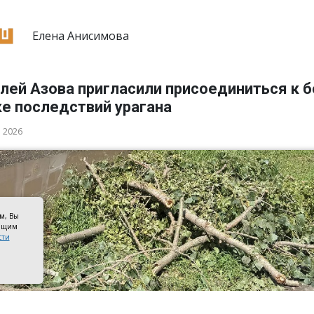
Елена Анисимова
лей Азова пригласили присоединиться к 
ке последствий урагана
а 2026
ом, Вы
оящим
сти