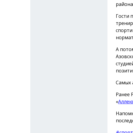
района
Гости 
тренир
спорти
нормат
А пото
Азовск
студие
позити
Самых 
Ранее 
«
Аллею
Напомн
послед
#спорт