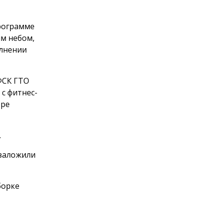
программе
м небом,
олнении
ФСК ГТО
с фитнес-
оре
.
 заложили
борке