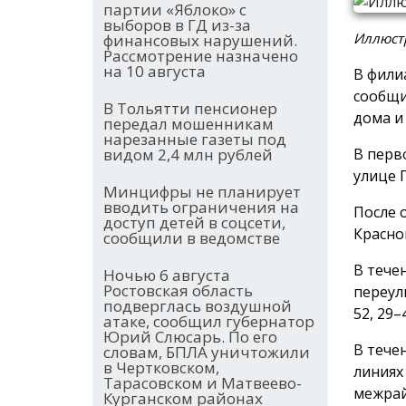
партии «Яблоко» с
выборов в ГД из-за
Иллюстр
финансовых нарушений.
Рассмотрение назначено
на 10 августа
В фили
сообщи
В Тольятти пенсионер
дома и
передал мошенникам
нарезанные газеты под
В перв
видом 2,4 млн рублей
улице 
Минцифры не планирует
вводить ограничения на
После 
доступ детей в соцсети,
Красног
сообщили в ведомстве
В тече
Ночью 6 августа
Ростовская область
переул
подверглась воздушной
52, 29–
атаке, сообщил губернатор
Юрий Слюсарь. По его
В тече
словам, БПЛА уничтожили
в Чертковском,
линиях
Тарасовском и Матвеево-
межрай
Курганском районах